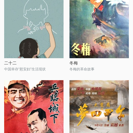
二十二
冬梅
中国幸存“慰安妇”生活现状
冬梅的革命故事