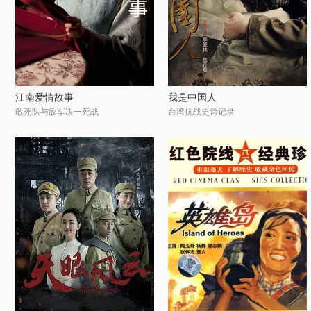
江南爱情故事
我是中国人
敢死队与敌军决一死战
台湾抗战史诗记录