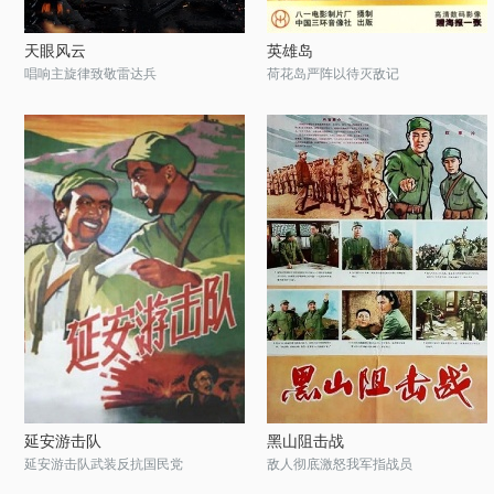
天眼风云
英雄岛
唱响主旋律致敬雷达兵
荷花岛严阵以待灭敌记
延安游击队
黑山阻击战
延安游击队武装反抗国民党
敌人彻底激怒我军指战员