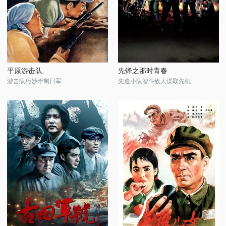
平原游击队
先锋之那时青春
游击队巧妙牵制日军
先遣小队智斗敌人谋取先机