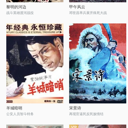
黎明的河边
甲午风云
战斗英雄渡河战役
邓世昌率兵展开殊死大战
羊城暗哨
宋景诗
公安人员智斗特务
再现官逼民反民族情结