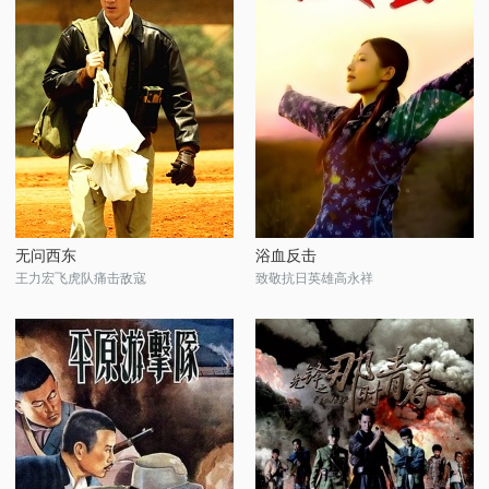
无问西东
浴血反击
王力宏飞虎队痛击敌寇
致敬抗日英雄高永祥