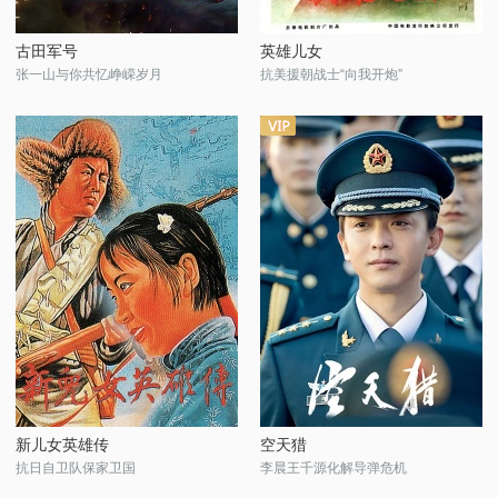
古田军号
英雄儿女
张一山与你共忆峥嵘岁月
抗美援朝战士“向我开炮”
新儿女英雄传
空天猎
抗日自卫队保家卫国
李晨王千源化解导弹危机