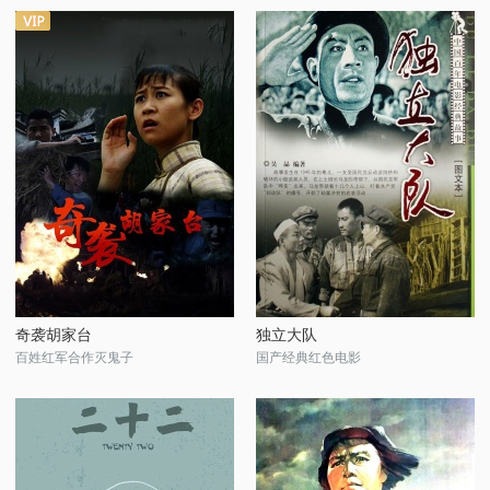
奇袭胡家台
独立大队
百姓红军合作灭鬼子
国产经典红色电影