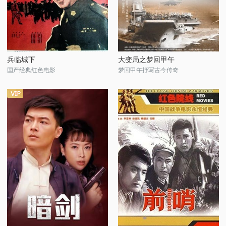
兵临城下
大变局之梦回甲午
国产经典红色电影
梦回甲午抒写古今传奇