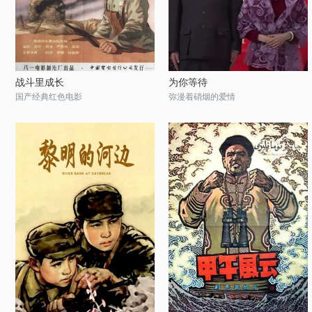
战斗里成长
为你等待
国产经典红色电影
弥漫着硝烟的爱情