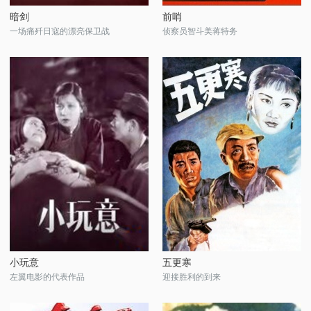
暗剑
前哨
一场痛歼日寇的漂亮保卫战
侦察员智斗美蒋特务
小玩意
五更寒
左翼电影的代表作品
迎接胜利的到来