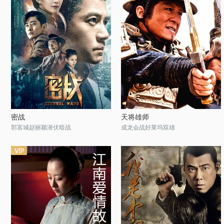
密战
天将雄师
郭富城赵丽颖潜伏暗战
成龙会战好莱坞双雄