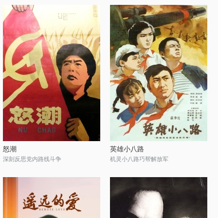
怒潮
英雄小八路
深刻反思党内路线斗争
机灵小八路巧帮解放军