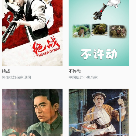
绝战
不许动
热血抗战保家卫国
中国版红小鬼当家