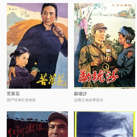
苦菜花
勐垅沙
国产经典红色电影
边陲之地余孽蛰伏