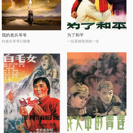
我的老兵爷爷
为了和平
向老兵爷爷们致敬
一位英雄母亲的一生