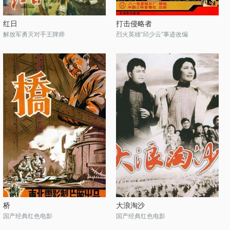
红日
打击侵略者
解放军勇灭对手王牌师
烈火英雄“邱少云”事迹改编
桥
大浪淘沙
国产经典红色电影
国产经典红色电影