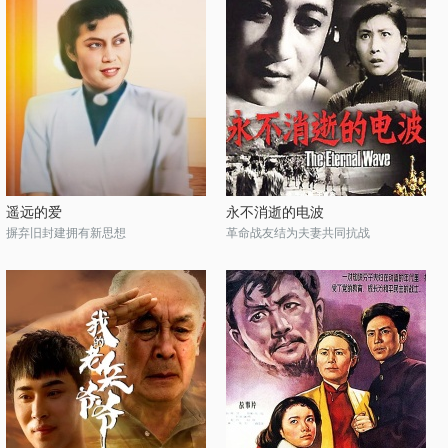
遥远的爱
永不消逝的电波
摒弃旧封建拥有新思想
革命战友结为夫妻共同抗战