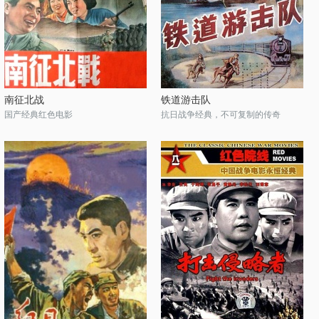
南征北战
铁道游击队
国产经典红色电影
抗日战争经典，不可复制的传奇