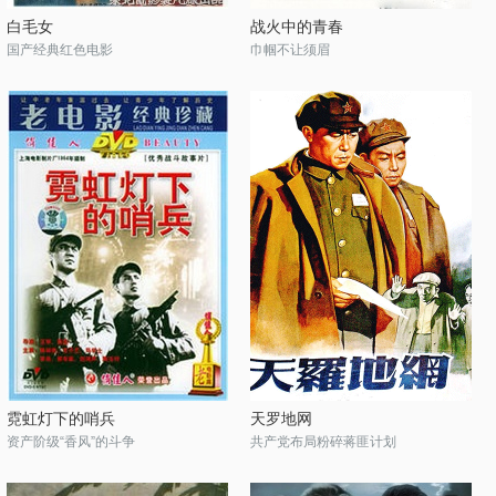
白毛女
战火中的青春
国产经典红色电影
巾帼不让须眉
霓虹灯下的哨兵
天罗地网
资产阶级“香风”的斗争
共产党布局粉碎蒋匪计划