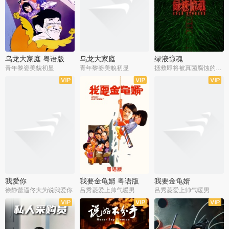
乌龙大家庭 粤语版
乌龙大家庭
绿液惊魂
青年黎姿美貌初显
青年黎姿美貌初显
拯救即将被真菌腐蚀的世界
我爱你
我要金龟婿 粤语版
我要金龟婿
徐静蕾逼佟大为说我爱你
吕秀菱爱上帅气暖男
吕秀菱爱上帅气暖男