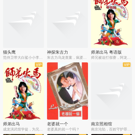
猫头鹰
神探朱古力
师弟出马 粤语版
范侍卫带大白鲨小小李破案寻妃
朱古力乌龙查案，疯婆子神助攻
师兄被迫打假赛，阿龙追查斗黑帮
师弟出马
老婆就一个
南京照相馆
成龙演武馆学徒，为兄搏命战黑道
老婆真的就一个吗？
南京沦陷，百姓守护罪证底片