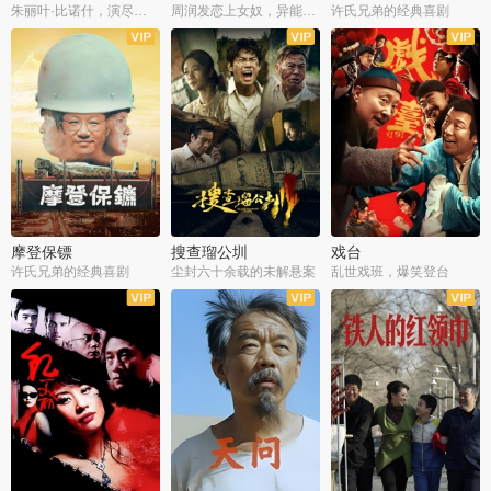
朱丽叶·比诺什，演尽失爱之痛
周润发恋上女奴，异能护体战邪派
许氏兄弟的经典喜剧
摩登保镖
搜查瑠公圳
戏台
许氏兄弟的经典喜剧
尘封六十余载的未解悬案
乱世戏班，爆笑登台