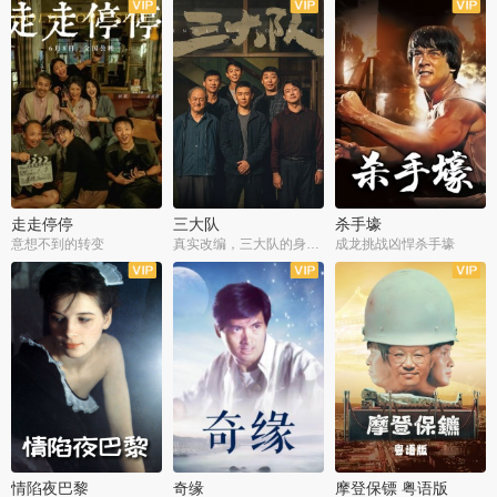
走走停停
三大队
杀手壕
意想不到的转变
真实改编，三大队的身世浮沉
成龙挑战凶悍杀手壕
情陷夜巴黎
奇缘
摩登保镖 粤语版