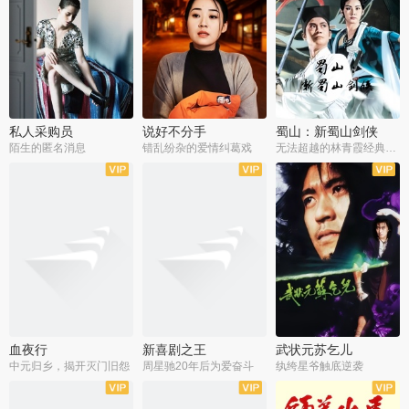
私人采购员
说好不分手
蜀山：新蜀山剑侠
陌生的匿名消息
错乱纷杂的爱情纠葛戏
无法超越的林青霞经典角色
血夜行
新喜剧之王
武状元苏乞儿
中元归乡，揭开灭门旧怨
周星驰20年后为爱奋斗
纨绔星爷触底逆袭