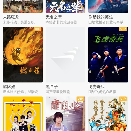
末路狂杀
无名之辈
你是我的英雄
末路花钱，笑泪交织
啼笑皆非的荒诞喜剧
山地救援者的爱与奉献
燃比娃
黑匣子
飞虎奇兵
燃比娃浴烈焰，涅槃蜕变成人
国产家庭伦理剧
团结飞虎热血救援