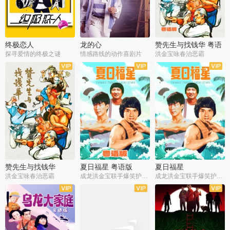
终极恋人
龙的心
赞先生与找钱华 粤语
版
探寻爱情的终极之谜
情感路线的动作喜剧片
洪金宝咏春治恶霸
赞先生与找钱华
夏日福星 粤语版
夏日福星
洪金宝咏春治恶霸
成龙洪金宝联手爆笑护美女
成龙洪金宝联手爆笑护美女