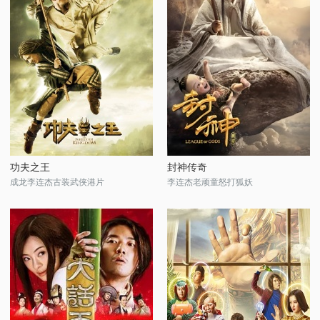
功夫之王
封神传奇
成龙李连杰古装武侠港片
李连杰老顽童怒打狐妖