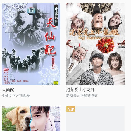
天仙配
泡菜爱上小龙虾
七仙女下凡找真爱
老戏骨元华爆笑吃虾