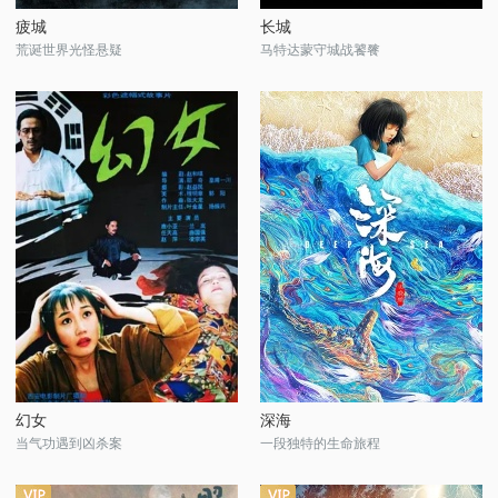
疲城
长城
荒诞世界光怪悬疑
马特达蒙守城战饕餮
幻女
深海
当气功遇到凶杀案
一段独特的生命旅程