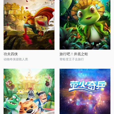
功夫四侠
旅行吧！井底之蛙
动物奇侠拯救人类
青蛙变王子去旅行