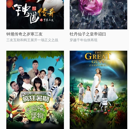
钟馗传奇之岁寒三友
牡丹仙子之皇帝诏曰
三友互助和阎王展开一场正义之战
穿越千年仙侠再现