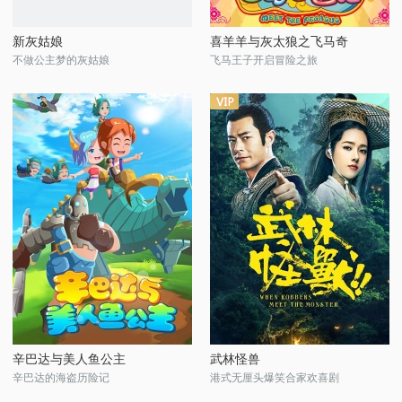
新灰姑娘
喜羊羊与灰太狼之飞马奇
不做公主梦的灰姑娘
飞马王子开启冒险之旅
辛巴达与美人鱼公主
武林怪兽
辛巴达的海盗历险记
港式无厘头爆笑合家欢喜剧