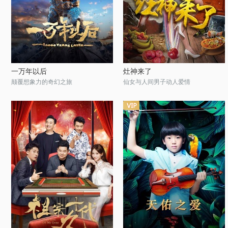
一万年以后
灶神来了
颠覆想象力的奇幻之旅
仙女与人间男子动人爱情