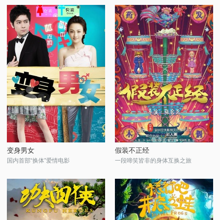
变身男女
假装不正经
国内首部“换体”爱情电影
一段啼笑皆非的身体互换之旅