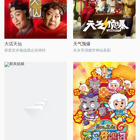
大话天仙
天气预爆
群星贺岁挑战观众笑神经
肖央导演都市神仙喜剧