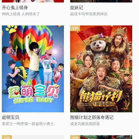
开心鬼上错身
捉妖记
狗狗上错身 人狗情未了
超强卡司华语票房神话
超萌宝贝
熊猫计划之部落奇遇记
童星王一鸣带领一群超萌小勇士
成龙马丽笑闹部落