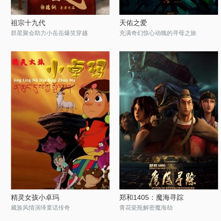
祖宗十九代
天佑之爱
群星聚会助力小岳岳爆笑穿越
充满奇幻惊心动魄的寻母之旅
精灵女孩小卓玛
郑和1405：魔海寻踪
藏族风情演绎童话传奇
青花瓷瓶解密魔海劫