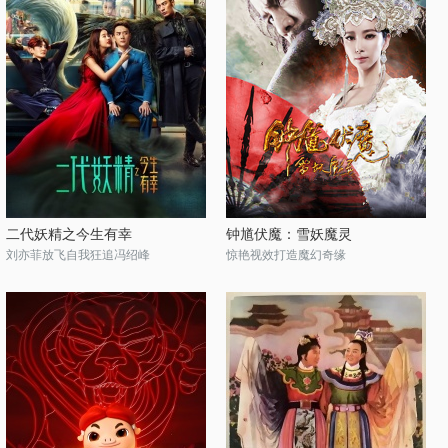
二代妖精之今生有幸
钟馗伏魔：雪妖魔灵
刘亦菲放飞自我狂追冯绍峰
惊艳视效打造魔幻奇缘