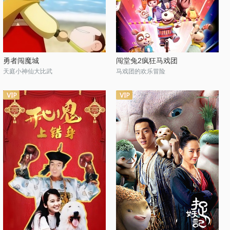
勇者闯魔城
闯堂兔2疯狂马戏团
天庭小神仙大比武
马戏团的欢乐冒险