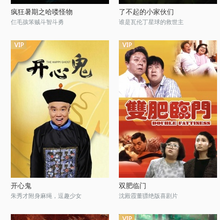
疯狂暑期之哈喽怪物
了不起的小家伙们
仨毛孩笨贼斗智斗勇
谁是瓦伦丁星球的救世主
开心鬼
双肥临门
朱秀才附身麻绳，逗趣少女
沈殿霞董骠绝版喜剧片