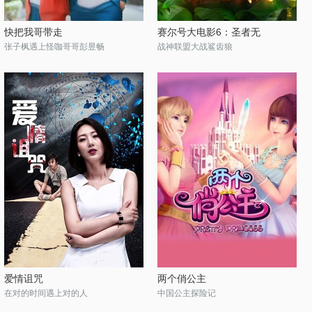
快把我哥带走
赛尔号大电影6：圣者无
张子枫遇上怪咖哥哥彭昱畅
战神联盟大战鲨齿狼
爱情诅咒
两个俏公主
在对的时间遇上对的人
中国公主探险记