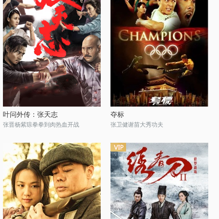
叶问外传：张天志
夺标
张晋杨紫琼拳拳到肉热血开战
张卫健谢苗大秀功夫