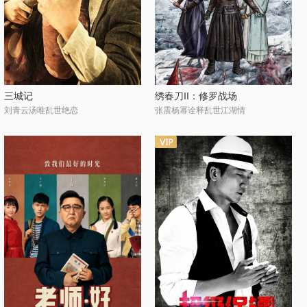
三城记
绣春刀II：修罗战场
刘青云汤唯乱世绝恋
张震杨幂诠释乱世江湖情