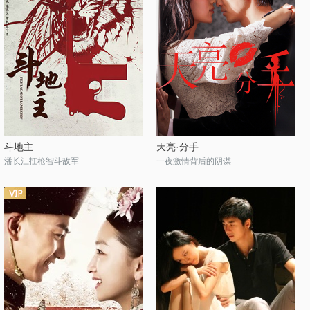
斗地主
天亮·分手
潘长江扛枪智斗敌军
一夜激情背后的阴谋