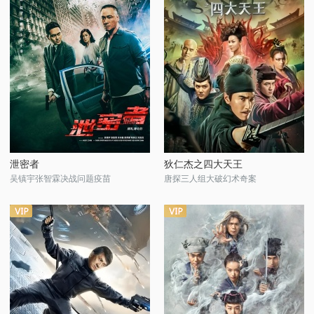
泄密者
狄仁杰之四大天王
吴镇宇张智霖决战问题疫苗
唐探三人组大破幻术奇案