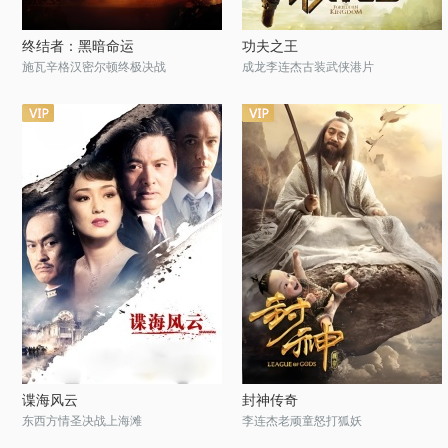
终结者：黑暗命运
功夫之王
施瓦辛格汉密尔顿终极决战
成龙李连杰古装武侠港片
谍海风云
封神传奇
东西方情圣决战上海滩
李连杰老顽童怒打狐妖