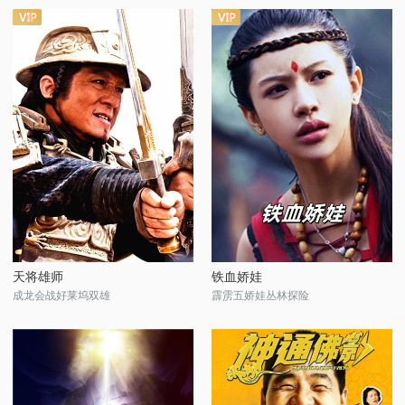
天将雄师
铁血娇娃
成龙会战好莱坞双雄
霹雳五娇娃丛林探险