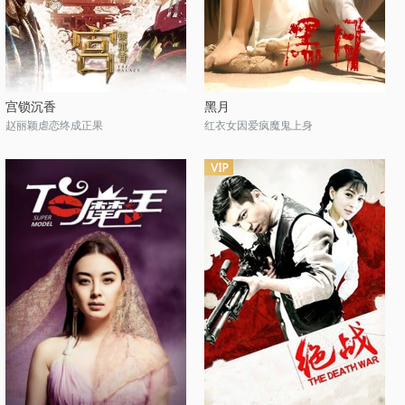
宫锁沉香
黑月
赵丽颖虐恋终成正果
红衣女因爱疯魔鬼上身