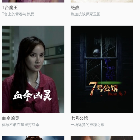
T台魔王
绝战
T台上的青春与梦想
热血抗战保家卫国
血伞凶灵
七号公馆
你敢不敢在屋里打红伞
一场诡异的神秘之旅