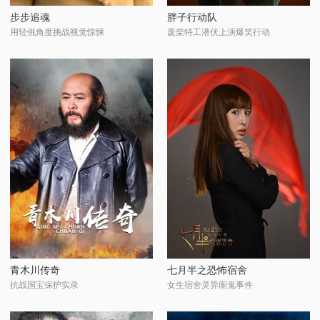
步步追魂
胖子行动队
用轻佻角度挑战视觉惊悚
废柴特工潜伏上演爆笑行动
青木川传奇
七月半之恐怖宿舍
抗战国宝保护实录
女生宿舍灵异闹鬼事件