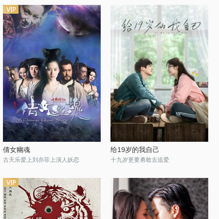
倩女幽魂
给19岁的我自己
古天乐爱上刘亦菲上演人妖恋
十九岁更要勇敢去追爱