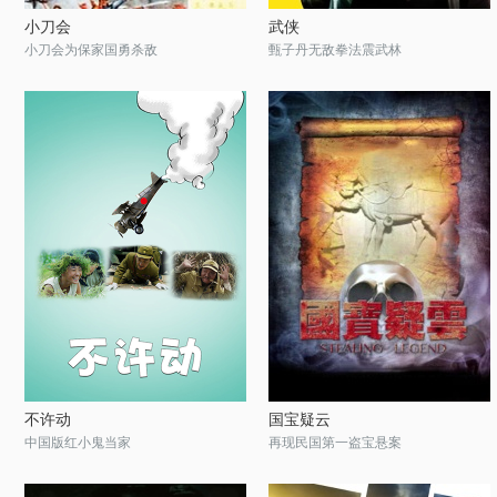
小刀会
武侠
小刀会为保家国勇杀敌
甄子丹无敌拳法震武林
不许动
国宝疑云
中国版红小鬼当家
再现民国第一盗宝悬案