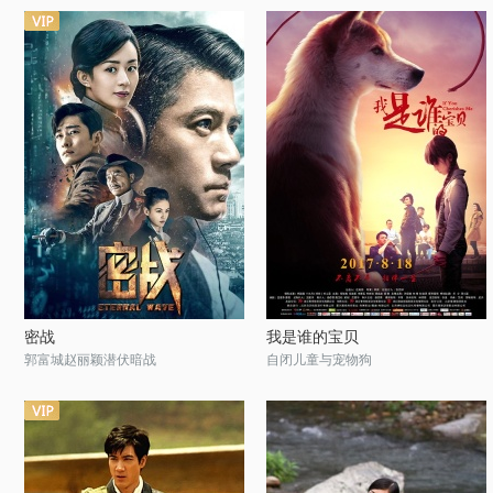
密战
我是谁的宝贝
郭富城赵丽颖潜伏暗战
自闭儿童与宠物狗