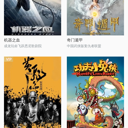
机器之血
奇门遁甲
成龙玩命飞跃悉尼歌剧院
中国武侠版复仇者联盟