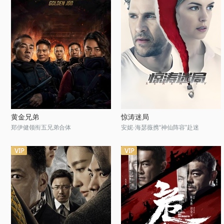
黄金兄弟
惊涛迷局
郑伊健领衔五兄弟合体
安妮·海瑟薇携“神仙阵容”赴迷