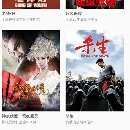
老师·好
超级保镖
于谦进校园重忆学生时代
亚洲20年最猛动作片
钟馗伏魔：雪妖魔灵
杀生
惊艳视效打造魔幻奇缘
黄渤演技巅峰佳作