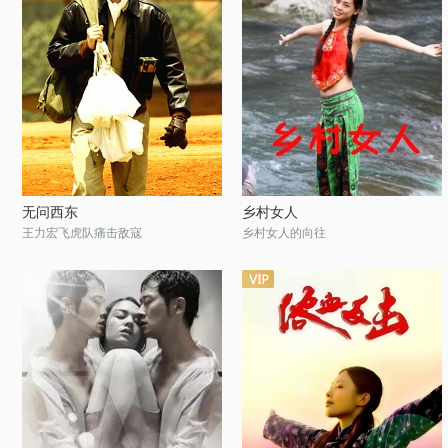
无问西东
乡村女人
王力宏飞虎队痛击敌寇
乡村女人的向往