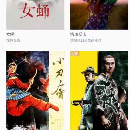
女蛹
浴血反击
惊悚复仇
致敬抗日英雄高永祥