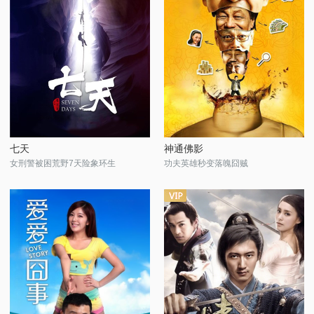
七天
神通佛影
女刑警被困荒野7天险象环生
功夫英雄秒变落魄囧贼