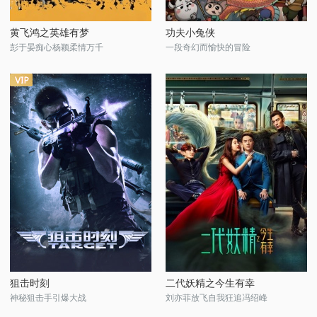
黄飞鸿之英雄有梦
功夫小兔侠
彭于晏痴心杨颖柔情万千
一段奇幻而愉快的冒险
狙击时刻
二代妖精之今生有幸
神秘狙击手引爆大战
刘亦菲放飞自我狂追冯绍峰