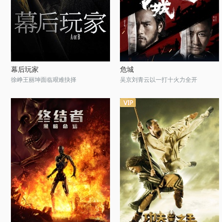
幕后玩家
危城
徐峥王丽坤面临艰难抉择
吴京刘青云以一打十火力全开