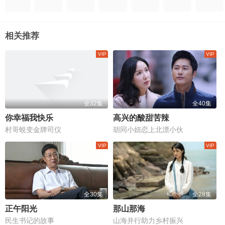
相关推荐
全32集
全40集
你幸福我快乐
高兴的酸甜苦辣
村哥蜕变金牌司仪
胡同小妞恋上北漂小伙
全30集
全28集
正午阳光
那山那海
民生书记的故事
山海并行助力乡村振兴