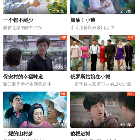
全36集
全32集
一个都不能少
加油！小茉
脱贫之路的酸甜苦辣
小茉用善良破豪门心防
全23集
全26集
保安村的幸福味道
俄罗斯姑娘在小城
谢云鹏为幸福生活而奋斗
一群年轻人艰苦创业的成功之路
全17集
全35集
二妮的山村梦
傻根进城