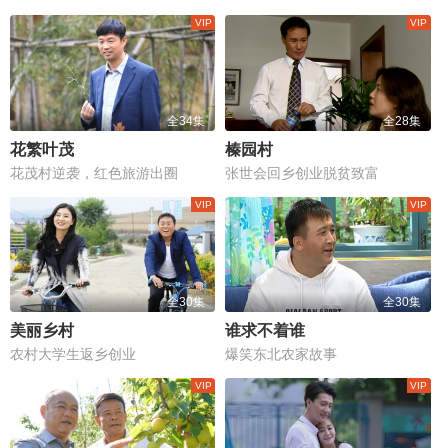
全34集
全28集
花繁叶茂
榛园村
花茂村逆袭，红色旅游出圈
张世会回乡创业脱贫致富
全30集
全30集
美丽乡村
谁求不着谁
农村大学生返乡创业
爆笑东北农家故事