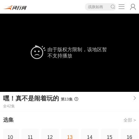
战旗如画
由于版权方限制，该地区暂
不支持播放
嘿！真不是闹着玩的
第13集
全42集
选集
全部 >
10
11
12
13
14
15
16