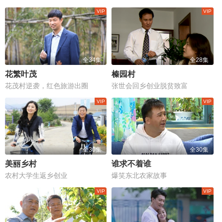
全34集
全28集
花繁叶茂
榛园村
花茂村逆袭，红色旅游出圈
张世会回乡创业脱贫致富
全30集
全30集
美丽乡村
谁求不着谁
农村大学生返乡创业
爆笑东北农家故事