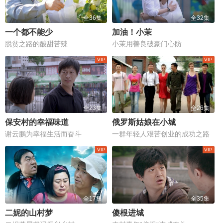
全36集
全32集
一个都不能少
加油！小茉
脱贫之路的酸甜苦辣
小茉用善良破豪门心防
全23集
全26集
保安村的幸福味道
俄罗斯姑娘在小城
谢云鹏为幸福生活而奋斗
一群年轻人艰苦创业的成功之路
全17集
全35集
二妮的山村梦
傻根进城