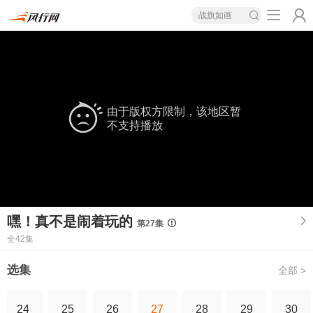
战旗如画
由于版权方限制，该地区暂
不支持播放
嘿！真不是闹着玩的
第27集
全42集
选集
全部 >
24
25
26
27
28
29
30