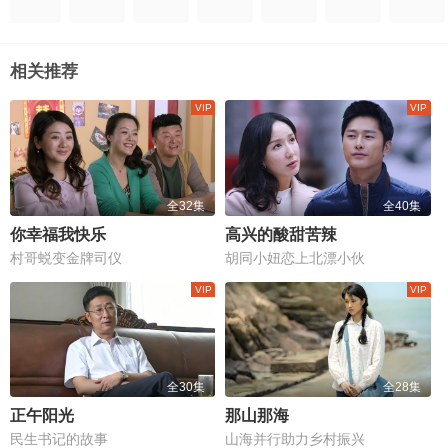
相关推荐
全32集
全40集
你幸福我快乐
高兴的酸甜苦辣
村哥蜕变金牌司仪
胡同小妞恋上北漂小伙
全30集
全28集
正午阳光
那山那海
民生书记的故事
山海并行助力乡村振兴