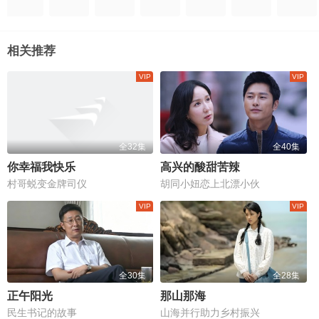
相关推荐
全32集
全40集
你幸福我快乐
高兴的酸甜苦辣
村哥蜕变金牌司仪
胡同小妞恋上北漂小伙
全30集
全28集
正午阳光
那山那海
民生书记的故事
山海并行助力乡村振兴