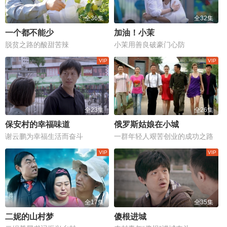
全36集
全32集
一个都不能少
加油！小茉
脱贫之路的酸甜苦辣
小茉用善良破豪门心防
全23集
全26集
保安村的幸福味道
俄罗斯姑娘在小城
谢云鹏为幸福生活而奋斗
一群年轻人艰苦创业的成功之路
全17集
全35集
二妮的山村梦
傻根进城