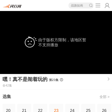
战旗如画
由于版权方限制，该地区暂
不支持播放
嘿！真不是闹着玩的
第23集
全42集
选集
全部 >
20
21
22
23
24
25
26