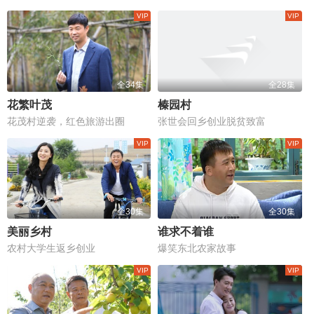
全34集
全28集
花繁叶茂
榛园村
花茂村逆袭，红色旅游出圈
张世会回乡创业脱贫致富
全30集
全30集
美丽乡村
谁求不着谁
农村大学生返乡创业
爆笑东北农家故事