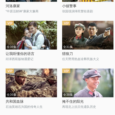
河洛康家
小镇警事
“中原活财神”康家大豫商
张国强演绎民警轻喜剧
全36集
全31集
让我听懂你的语言
猎狼刀
邱泽西双版纳遇爱记
任天野用热血诠释民族大义
全36集
全38集
共和国血脉
掩不住的阳光
石油英雄石兴国的传奇人生
再现北上抗日先遣队历史