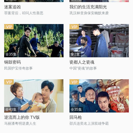
迷案追凶
我们的生活充满阳光
罪案背后，叩问人性善恶
巩汉林变身保安幽默来袭
全35集
全2集
铜鼓密码
瓷都人之瓷魂
民国护宝传奇故事
中国“瓷魂”的故事
全43集
全35集
逆流而上的你 TV版
回马枪
马丽潘粤明逆袭人生
邵兵连奕名上演双雄争霸