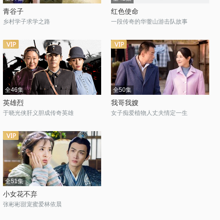
青谷子
红色使命
乡村学子求学之路
一段传奇的华蓥山游击队故事
全46集
全50集
英雄烈
我哥我嫂
于晓光侠肝义胆成传奇英雄
女子痴爱植物人丈夫情定一生
全51集
小女花不弃
张彬彬甜宠蜜爱林依晨