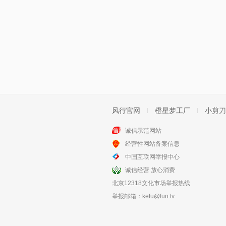
风行官网
橙星梦工厂
小剪刀
诚信示范网站
经营性网站备案信息
中国互联网举报中心
诚信经营 放心消费
北京12318文化市场举报热线
举报邮箱：
kefu@fun.tv