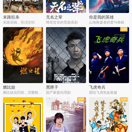
末路狂杀
无名之辈
你是我的英雄
末路花钱，笑泪交织
啼笑皆非的荒诞喜剧
山地救援者的爱与奉献
燃比娃
黑匣子
飞虎奇兵
燃比娃浴烈焰，涅槃蜕变成人
国产家庭伦理剧
团结飞虎热血救援