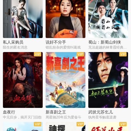
私人采购员
说好不分手
蜀山：新蜀山剑侠
陌生的匿名消息
错乱纷杂的爱情纠葛戏
无法超越的林青霞经典角色
血夜行
新喜剧之王
武状元苏乞儿
中元归乡，揭开灭门旧怨
周星驰20年后为爱奋斗
纨绔星爷触底逆袭