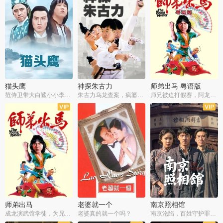
猫头鹰
神探朱古力
师弟出马 粤语版
范侍卫带大白鲨小小李破案寻妃
朱古力乌龙查案，疯婆子神助攻
师兄被迫打假赛，阿龙追查斗黑帮
师弟出马
老婆就一个
南京照相馆
成龙演武馆学徒，为兄搏命战黑道
老婆真的就一个吗？
南京沦陷，百姓守护罪证底片