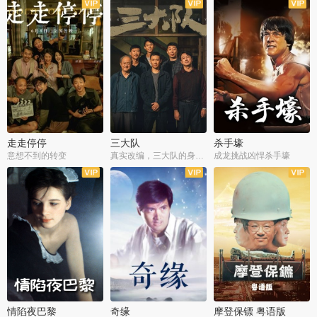
走走停停
三大队
杀手壕
意想不到的转变
真实改编，三大队的身世浮沉
成龙挑战凶悍杀手壕
情陷夜巴黎
奇缘
摩登保镖 粤语版