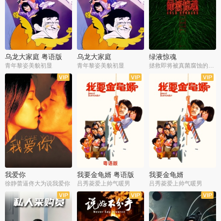
乌龙大家庭 粤语版
乌龙大家庭
绿液惊魂
青年黎姿美貌初显
青年黎姿美貌初显
拯救即将被真菌腐蚀的世界
我爱你
我要金龟婿 粤语版
我要金龟婿
徐静蕾逼佟大为说我爱你
吕秀菱爱上帅气暖男
吕秀菱爱上帅气暖男