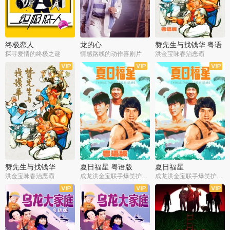
终极恋人
龙的心
赞先生与找钱华 粤语
版
探寻爱情的终极之谜
情感路线的动作喜剧片
洪金宝咏春治恶霸
赞先生与找钱华
夏日福星 粤语版
夏日福星
洪金宝咏春治恶霸
成龙洪金宝联手爆笑护美女
成龙洪金宝联手爆笑护美女