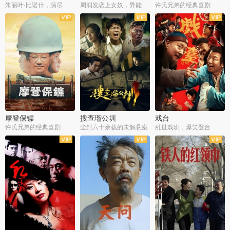
朱丽叶·比诺什，演尽失爱之痛
周润发恋上女奴，异能护体战邪派
许氏兄弟的经典喜剧
摩登保镖
搜查瑠公圳
戏台
许氏兄弟的经典喜剧
尘封六十余载的未解悬案
乱世戏班，爆笑登台