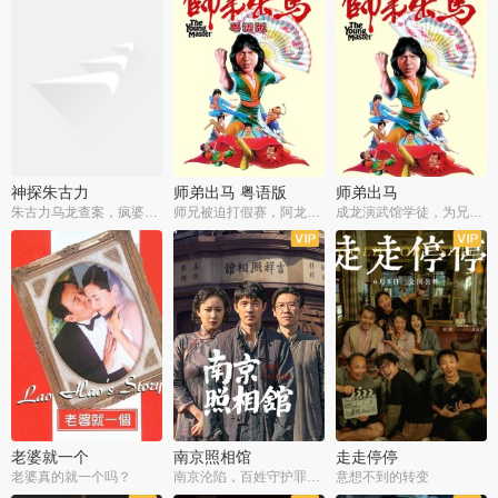
神探朱古力
师弟出马 粤语版
师弟出马
朱古力乌龙查案，疯婆子神助攻
师兄被迫打假赛，阿龙追查斗黑帮
成龙演武馆学徒，为兄搏命战黑道
老婆就一个
南京照相馆
走走停停
老婆真的就一个吗？
南京沦陷，百姓守护罪证底片
意想不到的转变