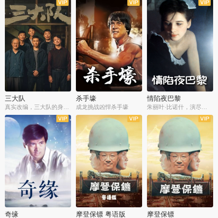
三大队
杀手壕
情陷夜巴黎
真实改编，三大队的身世浮沉
成龙挑战凶悍杀手壕
朱丽叶·比诺什，演尽失爱之痛
奇缘
摩登保镖 粤语版
摩登保镖