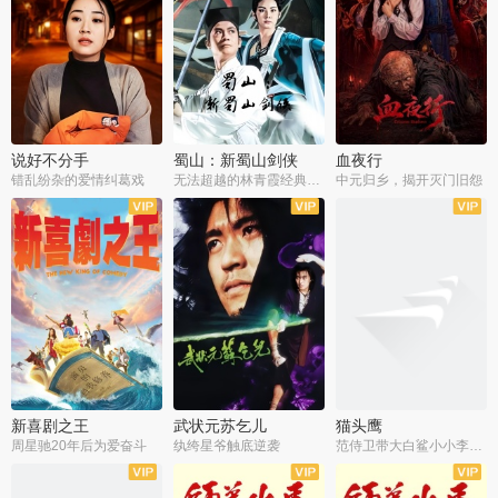
说好不分手
蜀山：新蜀山剑侠
血夜行
错乱纷杂的爱情纠葛戏
无法超越的林青霞经典角色
中元归乡，揭开灭门旧怨
新喜剧之王
武状元苏乞儿
猫头鹰
周星驰20年后为爱奋斗
纨绔星爷触底逆袭
范侍卫带大白鲨小小李破案寻妃