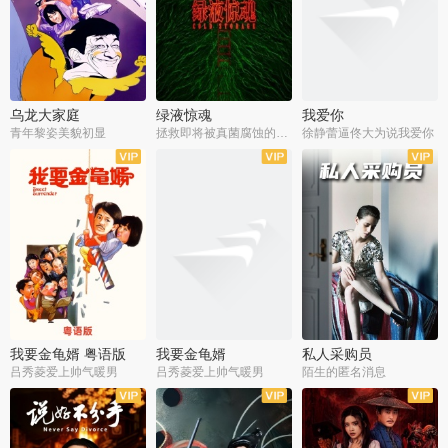
乌龙大家庭
绿液惊魂
我爱你
青年黎姿美貌初显
拯救即将被真菌腐蚀的世界
徐静蕾逼佟大为说我爱你
我要金龟婿 粤语版
我要金龟婿
私人采购员
吕秀菱爱上帅气暖男
吕秀菱爱上帅气暖男
陌生的匿名消息