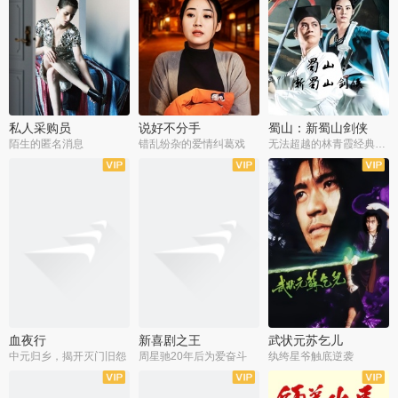
私人采购员
说好不分手
蜀山：新蜀山剑侠
陌生的匿名消息
错乱纷杂的爱情纠葛戏
无法超越的林青霞经典角色
血夜行
新喜剧之王
武状元苏乞儿
中元归乡，揭开灭门旧怨
周星驰20年后为爱奋斗
纨绔星爷触底逆袭