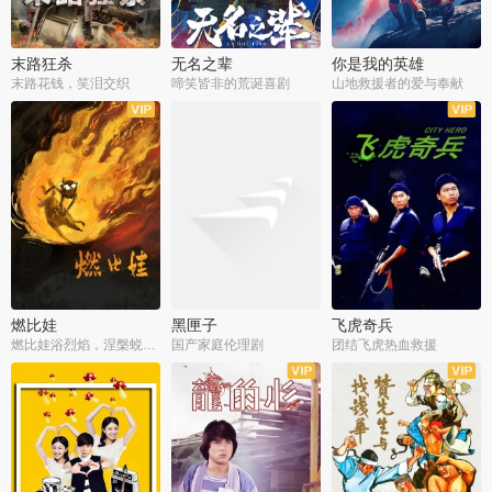
末路狂杀
无名之辈
你是我的英雄
末路花钱，笑泪交织
啼笑皆非的荒诞喜剧
山地救援者的爱与奉献
燃比娃
黑匣子
飞虎奇兵
燃比娃浴烈焰，涅槃蜕变成人
国产家庭伦理剧
团结飞虎热血救援