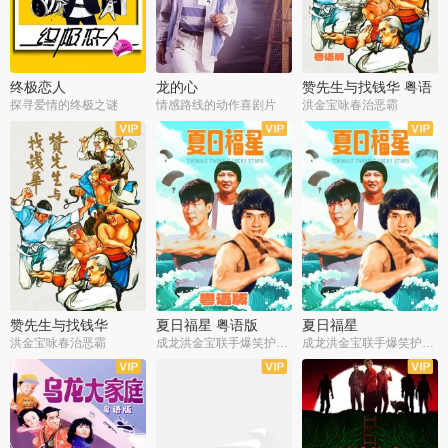
终极恋人
龙的心
赞先生与找钱华 粤语
版
探寻爱情的终极之谜
情感路线的动作喜剧片
洪金宝咏春治恶霸
赞先生与找钱华
夏日福星 粤语版
夏日福星
洪金宝咏春治恶霸
成龙洪金宝联手爆笑护美女
成龙洪金宝联手爆笑护美女