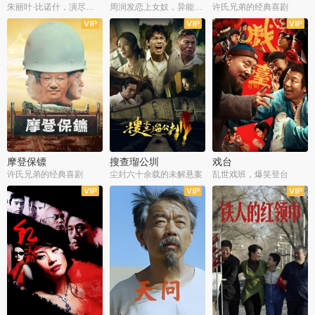
朱丽叶·比诺什，演尽失爱之痛
周润发恋上女奴，异能护体战邪派
许氏兄弟的经典喜剧
摩登保镖
搜查瑠公圳
戏台
许氏兄弟的经典喜剧
尘封六十余载的未解悬案
乱世戏班，爆笑登台