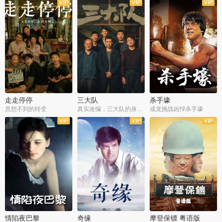
走走停停
三大队
杀手壕
意想不到的转变
真实改编，三大队的身世浮沉
成龙挑战凶悍杀手壕
情陷夜巴黎
奇缘
摩登保镖 粤语版