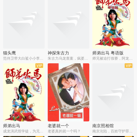
猫头鹰
神探朱古力
师弟出马 粤语版
范侍卫带大白鲨小小李破案寻妃
朱古力乌龙查案，疯婆子神助攻
师兄被迫打假赛，阿龙追查斗黑帮
师弟出马
老婆就一个
南京照相馆
成龙演武馆学徒，为兄搏命战黑道
老婆真的就一个吗？
南京沦陷，百姓守护罪证底片