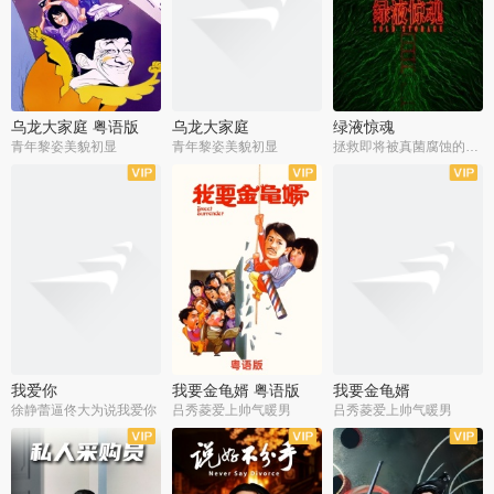
乌龙大家庭 粤语版
乌龙大家庭
绿液惊魂
青年黎姿美貌初显
青年黎姿美貌初显
拯救即将被真菌腐蚀的世界
我爱你
我要金龟婿 粤语版
我要金龟婿
徐静蕾逼佟大为说我爱你
吕秀菱爱上帅气暖男
吕秀菱爱上帅气暖男