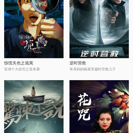
惊慌失色之诡寓
逆时营救
亚洲十大凶宅之首来袭
单亲妈妈杨幂穿越时空救儿子