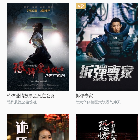
恐怖爱情故事之死亡公路
拆弹专家
恐怖悬疑公路惊魂
姜武华仔警匪大战霸气冲天