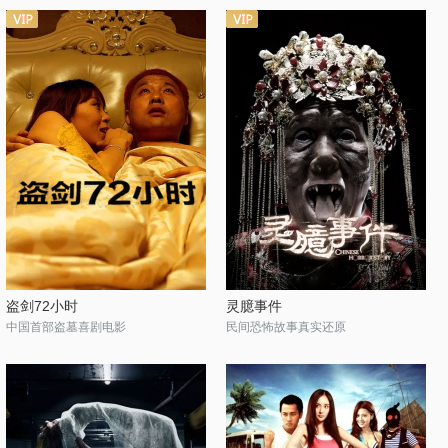
盗剑72小时
灵臆事件
中国首部盗墓喜剧电影
民间恐怖故事真实还原