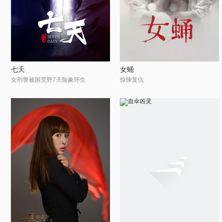
七天
女蛹
女刑警被困荒野7天险象环生
惊悚复仇