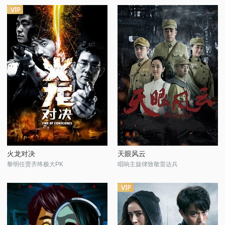
火龙对决
天眼风云
黎明任贤齐终极大PK
唱响主旋律致敬雷达兵