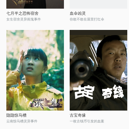
七月半之恐怖宿舍
血伞凶灵
女生宿舍灵异闹鬼事件
你敢不敢在屋里打红伞
隐隐惊马槽
古宝奇缘
云南惊马槽灵异事件
一枚古钱币引发的血案