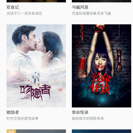
双食记
与贼同屋
吴镇宇江一燕美食虐恋
范逸臣颠覆形象变身飞贼
吻隐者
致命怪谈
时空交错的爱情故事
窥探都市的阴暗角落