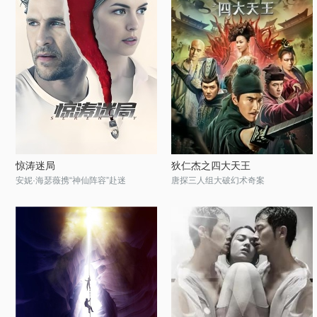
惊涛迷局
狄仁杰之四大天王
安妮·海瑟薇携“神仙阵容”赴迷
唐探三人组大破幻术奇案