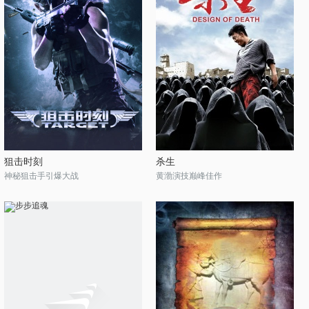
狙击时刻
杀生
神秘狙击手引爆大战
黄渤演技巅峰佳作