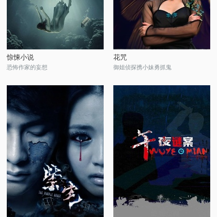
惊悚小说
花咒
恐怖作家的妄想
御姐侦探携小妹勇抓鬼