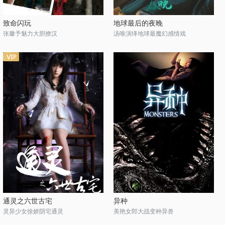
致命闪玩
地球最后的夜晚
张馨予魅力大胆撩汉
汤唯演绎地球最魔幻感情戏
通灵之六世古宅
异种
灵异少女徐娇阴宅通灵
美艳女郎大战变种异兽