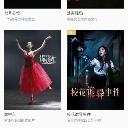
七号公馆
逃离现场
一场诡异的神秘之旅
网红女主播探秘之行
诡拼车
校花诡异事件
惊悚到极致的爱情片
宅男女神校园灵异事件