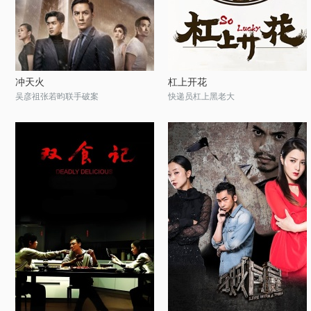
冲天火
杠上开花
吴彦祖张若昀联手破案
快递员杠上黑老大