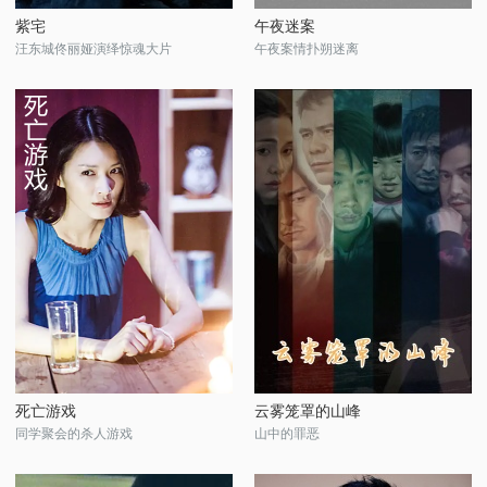
紫宅
午夜迷案
汪东城佟丽娅演绎惊魂大片
午夜案情扑朔迷离
死亡游戏
云雾笼罩的山峰
同学聚会的杀人游戏
山中的罪恶