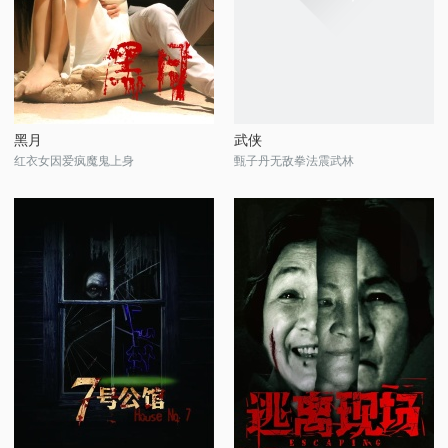
黑月
武侠
红衣女因爱疯魔鬼上身
甄子丹无敌拳法震武林