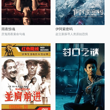
雨夜惊魂
伊阿索密码
厉鬼雨夜索命勾魂
赵立新探寻人类原始恐惧