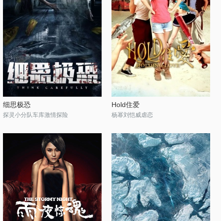
细思极恐
Hold住爱
探灵小分队车库激情探险
杨幂刘恺威虐恋