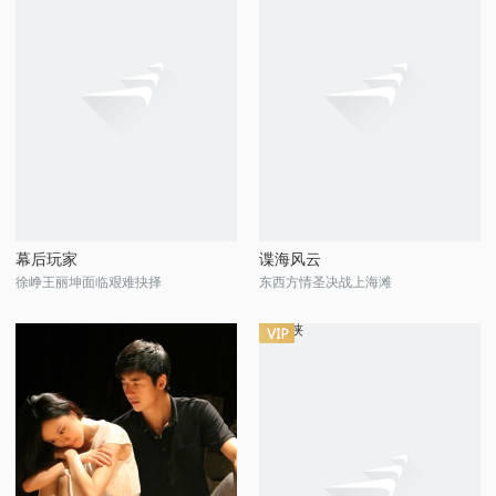
幕后玩家
谍海风云
徐峥王丽坤面临艰难抉择
东西方情圣决战上海滩