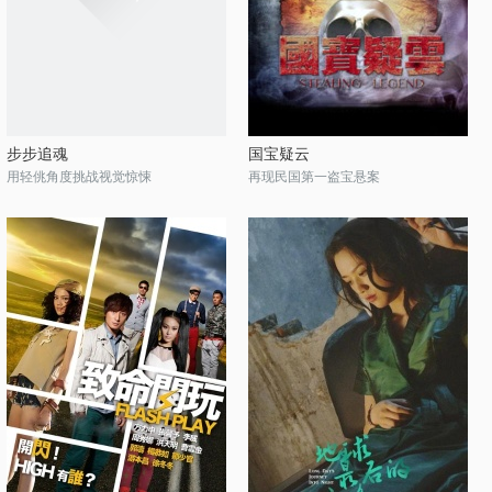
步步追魂
国宝疑云
用轻佻角度挑战视觉惊悚
再现民国第一盗宝悬案