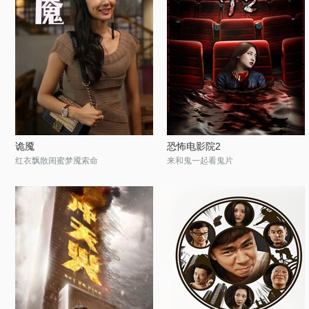
诡魇
恐怖电影院2
红衣飘散闺蜜梦魇索命
来和鬼一起看鬼片