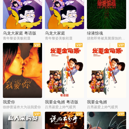
乌龙大家庭 粤语版
乌龙大家庭
绿液惊魂
青年黎姿美貌初显
青年黎姿美貌初显
拯救即将被真菌腐蚀的世界
我爱你
我要金龟婿 粤语版
我要金龟婿
徐静蕾逼佟大为说我爱你
吕秀菱爱上帅气暖男
吕秀菱爱上帅气暖男