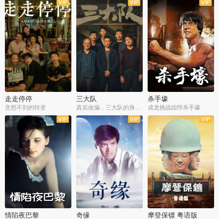
走走停停
三大队
杀手壕
意想不到的转变
真实改编，三大队的身世浮沉
成龙挑战凶悍杀手壕
情陷夜巴黎
奇缘
摩登保镖 粤语版