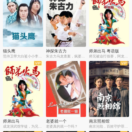
猫头鹰
神探朱古力
师弟出马 粤语版
范侍卫带大白鲨小小李破案寻妃
朱古力乌龙查案，疯婆子神助攻
师兄被迫打假赛，阿龙追查斗黑帮
师弟出马
老婆就一个
南京照相馆
成龙演武馆学徒，为兄搏命战黑道
老婆真的就一个吗？
南京沦陷，百姓守护罪证底片