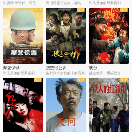
朱丽叶·比诺什，演尽失爱之痛
周润发恋上女奴，异能护体战邪派
许氏兄弟的经典喜剧
摩登保镖
搜查瑠公圳
戏台
许氏兄弟的经典喜剧
尘封六十余载的未解悬案
乱世戏班，爆笑登台