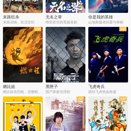
末路狂杀
无名之辈
你是我的英雄
末路花钱，笑泪交织
啼笑皆非的荒诞喜剧
山地救援者的爱与奉献
燃比娃
黑匣子
飞虎奇兵
燃比娃浴烈焰，涅槃蜕变成人
国产家庭伦理剧
团结飞虎热血救援