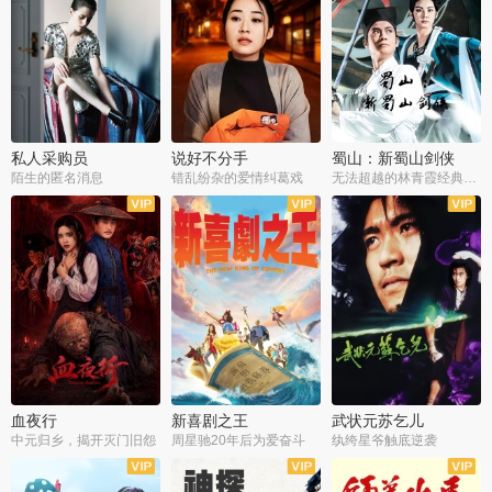
私人采购员
说好不分手
蜀山：新蜀山剑侠
陌生的匿名消息
错乱纷杂的爱情纠葛戏
无法超越的林青霞经典角色
血夜行
新喜剧之王
武状元苏乞儿
中元归乡，揭开灭门旧怨
周星驰20年后为爱奋斗
纨绔星爷触底逆袭