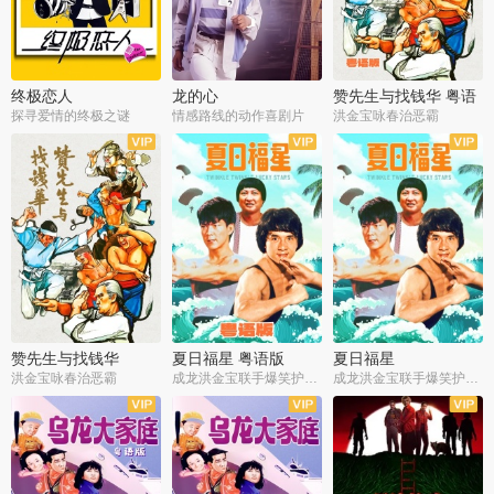
终极恋人
龙的心
赞先生与找钱华 粤语
版
探寻爱情的终极之谜
情感路线的动作喜剧片
洪金宝咏春治恶霸
赞先生与找钱华
夏日福星 粤语版
夏日福星
洪金宝咏春治恶霸
成龙洪金宝联手爆笑护美女
成龙洪金宝联手爆笑护美女