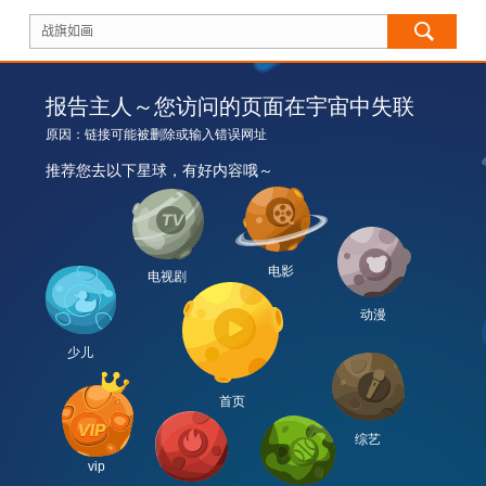
报告主人～您访问的页面在宇宙中失联
原因：链接可能被删除或输入错误网址
推荐您去以下星球，有好内容哦～
电影
电视剧
动漫
少儿
首页
综艺
vip