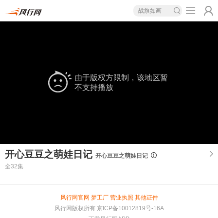
战旗如画
由于版权方限制，该地区暂
不支持播放
开心豆豆之萌娃日记
开心豆豆之萌娃日记
全32集
风行网官网
梦工厂
营业执照
其他证件
风行网版权所有
京ICP备10012819号-16A