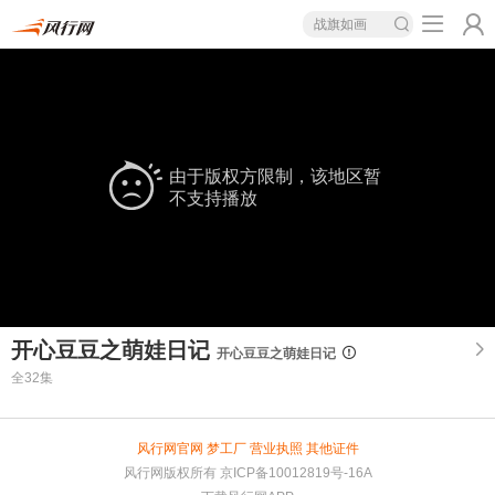
战旗如画
由于版权方限制，该地区暂
不支持播放
开心豆豆之萌娃日记
开心豆豆之萌娃日记
全32集
风行网官网
梦工厂
营业执照
其他证件
风行网版权所有
京ICP备10012819号-16A