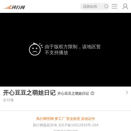
战旗如画
由于版权方限制，该地区暂
不支持播放
开心豆豆之萌娃日记
开心豆豆之萌娃日记
全32集
风行网官网
梦工厂
营业执照
其他证件
风行网版权所有
京ICP备10012819号-16A