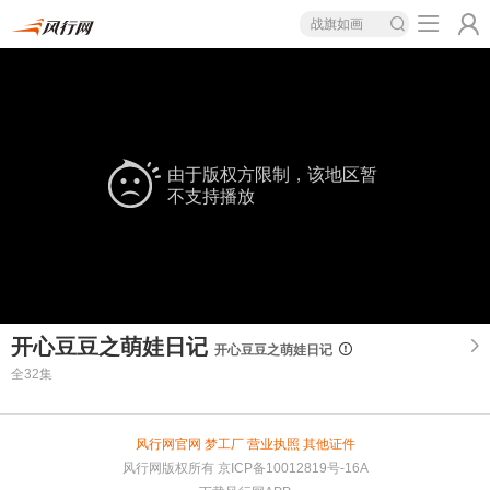
战旗如画
由于版权方限制，该地区暂
不支持播放
开心豆豆之萌娃日记
开心豆豆之萌娃日记
全32集
风行网官网
梦工厂
营业执照
其他证件
风行网版权所有
京ICP备10012819号-16A