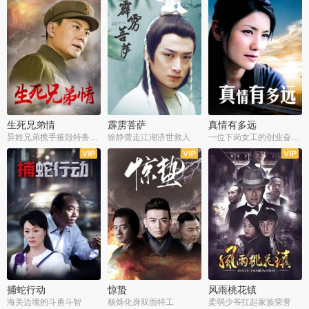
生死兄弟情
霹雳菩萨
真情有多远
异姓兄弟携手摧毁特务阴谋
徐静蕾走江湖济世救人
一位下岗女工的创业奋斗史
全22集
全39集
全36集
捕蛇行动
惊蛰
风雨桃花镇
海关边境的斗勇斗智
杨烁化身双面特工
柔弱少爷扛起家族荣誉