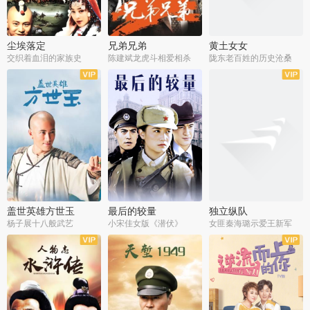
尘埃落定
兄弟兄弟
黄土女女
交织着血泪的家族史
陈建斌龙虎斗相爱相杀
陇东老百姓的历史沧桑
全36集
全28集
全44集
盖世英雄方世玉
最后的较量
独立纵队
杨子展十八般武艺
小宋佳女版《潜伏》
女匪秦海璐示爱王新军
全40集
全30集
全43集