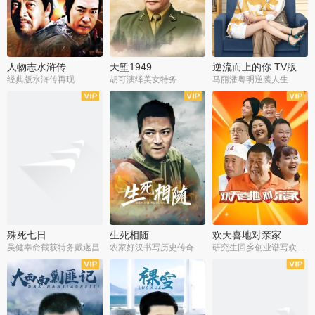
人物志水浒传
天堑1949
逆流而上的你 TV版
经典版水浒传再现
胡可演绎美女特务
马丽潘粤明逆袭人生
全34集
全21集
全35集
殊死七日
生死相随
欢天喜地对亲家
吴健奉命截获特务戴遂昌
农家好汉书写历史传奇
研究生回乡创业谱写欢乐爱情
全40集
全21集
全30集