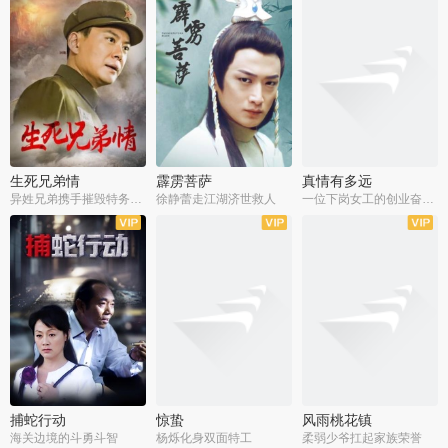
生死兄弟情
霹雳菩萨
真情有多远
异姓兄弟携手摧毁特务阴谋
徐静蕾走江湖济世救人
一位下岗女工的创业奋斗史
全22集
全39集
全36集
捕蛇行动
惊蛰
风雨桃花镇
海关边境的斗勇斗智
杨烁化身双面特工
柔弱少爷扛起家族荣誉