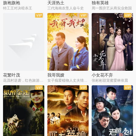
旗袍旗袍
天涯热土
独有英雄
特工王对决暗杀王
三代海南农垦人奋斗史
周一围弃艺从商实业救国
全34集
全50集
全51集
花繁叶茂
我哥我嫂
小女花不弃
花茂村逆袭，红色旅游出圈
女子痴爱植物人丈夫情定一生
张彬彬甜宠蜜爱林依晨
全42集
全35集
全32集