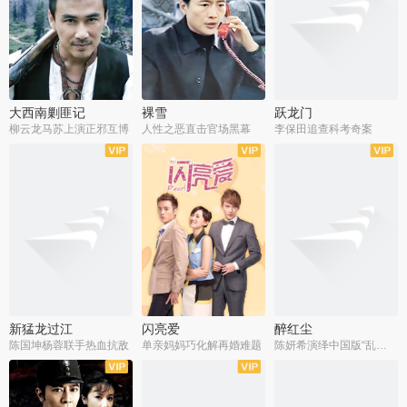
大西南剿匪记
裸雪
跃龙门
柳云龙马苏上演正邪互博
人性之恶直击官场黑幕
李保田追查科考奇案
全36集
全37集
全30集
新猛龙过江
闪亮爱
醉红尘
陈国坤杨蓉联手热血抗敌
单亲妈妈巧化解再婚难题
陈妍希演绎中国版“乱世佳人”
全30集
全30集
全30集