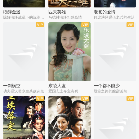
纸醉金迷
匹夫英雄
老爸的爱情
陈好演绎战乱下的沉沦人生
马德钟演绎坦荡豪情
何冰演绎退伍老兵的生活
全40集
全33集
全36集
一剑横空
东陵大盗
一个都不能少
功夫硬汉樊少皇杀敌诛寇
爱国志士夺宝奇兵
脱贫之路的酸甜苦辣
全25集
全50集
全23集