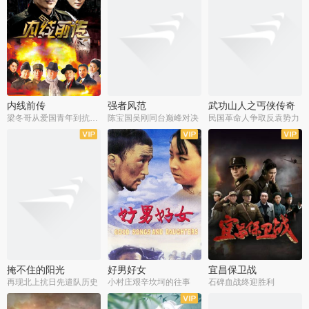
内线前传
强者风范
武功山人之丐侠传奇
梁冬哥从爱国青年到抗战精英
陈宝国吴刚同台巅峰对决
民国革命人争取反袁势力
全38集
全9集
全35集
掩不住的阳光
好男好女
宜昌保卫战
再现北上抗日先遣队历史
小村庄艰辛坎坷的往事
石碑血战终迎胜利
全37集
全40集
全25集