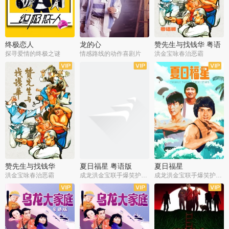
终极恋人
龙的心
赞先生与找钱华 粤语
版
探寻爱情的终极之谜
情感路线的动作喜剧片
洪金宝咏春治恶霸
赞先生与找钱华
夏日福星 粤语版
夏日福星
洪金宝咏春治恶霸
成龙洪金宝联手爆笑护美女
成龙洪金宝联手爆笑护美女