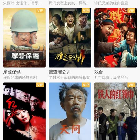
朱丽叶·比诺什，演尽失爱之痛
周润发恋上女奴，异能护体战邪派
许氏兄弟的经典喜剧
摩登保镖
搜查瑠公圳
戏台
许氏兄弟的经典喜剧
尘封六十余载的未解悬案
乱世戏班，爆笑登台