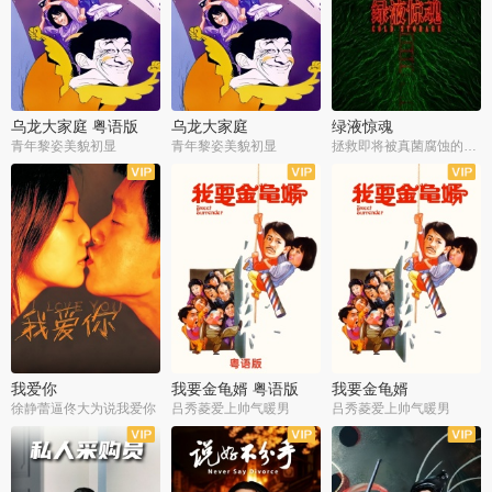
乌龙大家庭 粤语版
乌龙大家庭
绿液惊魂
青年黎姿美貌初显
青年黎姿美貌初显
拯救即将被真菌腐蚀的世界
我爱你
我要金龟婿 粤语版
我要金龟婿
徐静蕾逼佟大为说我爱你
吕秀菱爱上帅气暖男
吕秀菱爱上帅气暖男