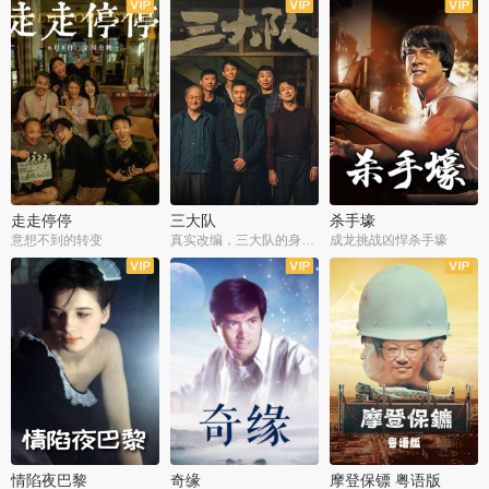
走走停停
三大队
杀手壕
意想不到的转变
真实改编，三大队的身世浮沉
成龙挑战凶悍杀手壕
情陷夜巴黎
奇缘
摩登保镖 粤语版