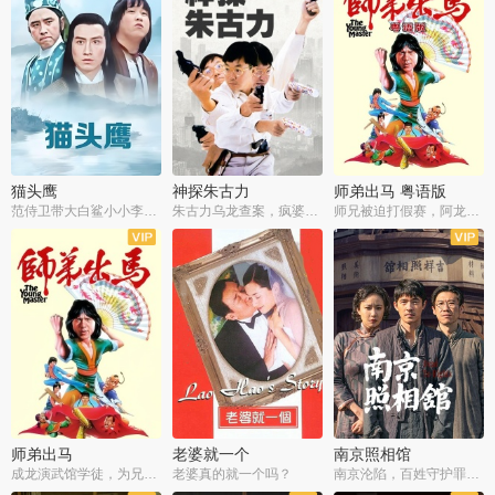
猫头鹰
神探朱古力
师弟出马 粤语版
范侍卫带大白鲨小小李破案寻妃
朱古力乌龙查案，疯婆子神助攻
师兄被迫打假赛，阿龙追查斗黑帮
师弟出马
老婆就一个
南京照相馆
成龙演武馆学徒，为兄搏命战黑道
老婆真的就一个吗？
南京沦陷，百姓守护罪证底片