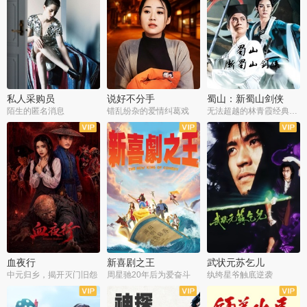
私人采购员
说好不分手
蜀山：新蜀山剑侠
陌生的匿名消息
错乱纷杂的爱情纠葛戏
无法超越的林青霞经典角色
血夜行
新喜剧之王
武状元苏乞儿
中元归乡，揭开灭门旧怨
周星驰20年后为爱奋斗
纨绔星爷触底逆袭