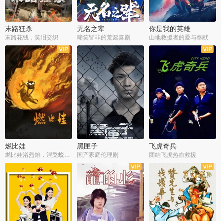
末路狂杀
无名之辈
你是我的英雄
末路花钱，笑泪交织
啼笑皆非的荒诞喜剧
山地救援者的爱与奉献
燃比娃
黑匣子
飞虎奇兵
燃比娃浴烈焰，涅槃蜕变成人
国产家庭伦理剧
团结飞虎热血救援