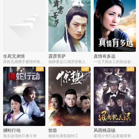
生死兄弟情
霹雳菩萨
真情有多远
异姓兄弟携手摧毁特务阴谋
徐静蕾走江湖济世救人
一位下岗女工的创业奋斗史
全22集
全39集
全36集
捕蛇行动
惊蛰
风雨桃花镇
海关边境的斗勇斗智
杨烁化身双面特工
柔弱少爷扛起家族荣誉