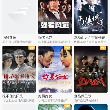
内线前传
强者风范
武功山人之丐侠传奇
梁冬哥从爱国青年到抗战精英
陈宝国吴刚同台巅峰对决
民国革命人争取反袁势力
全38集
全9集
全35集
掩不住的阳光
好男好女
宜昌保卫战
再现北上抗日先遣队历史
小村庄艰辛坎坷的往事
石碑血战终迎胜利
全37集
全40集
全25集