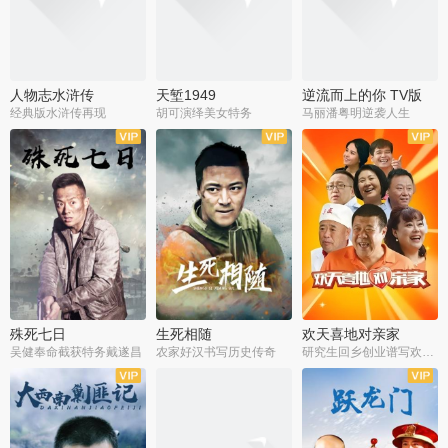
人物志水浒传
天堑1949
逆流而上的你 TV版
经典版水浒传再现
胡可演绎美女特务
马丽潘粤明逆袭人生
全34集
全21集
全35集
殊死七日
生死相随
欢天喜地对亲家
吴健奉命截获特务戴遂昌
农家好汉书写历史传奇
研究生回乡创业谱写欢乐爱情
全40集
全21集
全30集