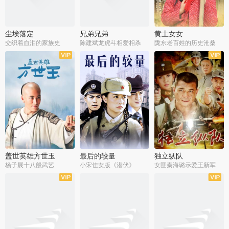
尘埃落定
兄弟兄弟
黄土女女
交织着血泪的家族史
陈建斌龙虎斗相爱相杀
陇东老百姓的历史沧桑
全36集
全28集
全44集
盖世英雄方世玉
最后的较量
独立纵队
杨子展十八般武艺
小宋佳女版《潜伏》
女匪秦海璐示爱王新军
全40集
全30集
全43集