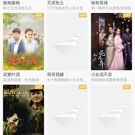
旗袍旗袍
天涯热土
独有英雄
特工王对决暗杀王
三代海南农垦人奋斗史
周一围弃艺从商实业救国
全34集
全50集
全51集
花繁叶茂
我哥我嫂
小女花不弃
花茂村逆袭，红色旅游出圈
女子痴爱植物人丈夫情定一生
张彬彬甜宠蜜爱林依晨
全42集
全35集
全32集