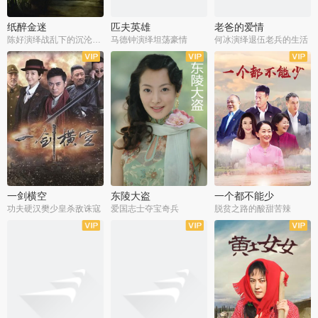
纸醉金迷
匹夫英雄
老爸的爱情
陈好演绎战乱下的沉沦人生
马德钟演绎坦荡豪情
何冰演绎退伍老兵的生活
全40集
全33集
全36集
一剑横空
东陵大盗
一个都不能少
功夫硬汉樊少皇杀敌诛寇
爱国志士夺宝奇兵
脱贫之路的酸甜苦辣
全25集
全50集
全23集