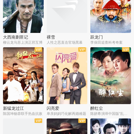
大西南剿匪记
裸雪
跃龙门
柳云龙马苏上演正邪互博
人性之恶直击官场黑幕
李保田追查科考奇案
全36集
全37集
全30集
新猛龙过江
闪亮爱
醉红尘
陈国坤杨蓉联手热血抗敌
单亲妈妈巧化解再婚难题
陈妍希演绎中国版“乱世佳人”
全30集
全30集
全30集