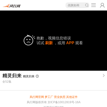
战旗如画
抱歉，视频信息错误
试试
刷新
，或用
APP
观看
精灵归来
精灵归来
全52集
风行网官网
梦工厂
营业执照
其他证件
风行网版权所有
京ICP备10012819号-16A