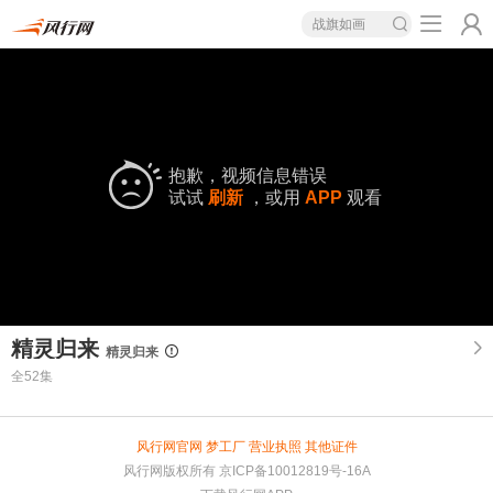
战旗如画
抱歉，视频信息错误
试试
刷新
，或用
APP
观看
精灵归来
精灵归来
全52集
风行网官网
梦工厂
营业执照
其他证件
风行网版权所有
京ICP备10012819号-16A