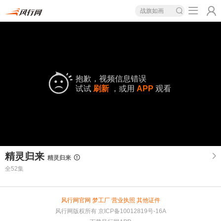
战旗如画
抱歉，视频信息错误
试试
刷新
，或用
APP
观看
精灵归来
精灵归来
全52集
风行网官网
梦工厂
营业执照
其他证件
风行网版权所有
京ICP备10012819号-16A