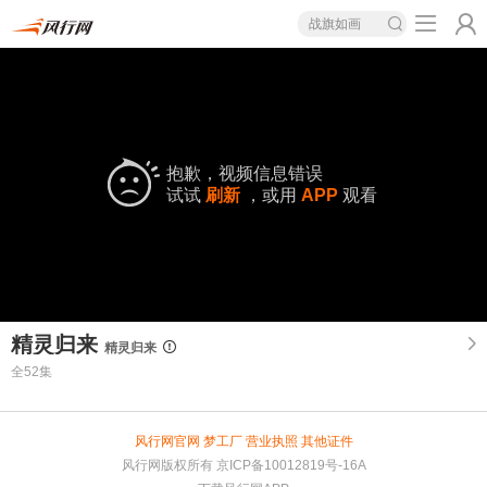
战旗如画
抱歉，视频信息错误
试试
刷新
，或用
APP
观看
精灵归来
精灵归来
全52集
风行网官网
梦工厂
营业执照
其他证件
风行网版权所有
京ICP备10012819号-16A