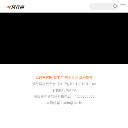
风行网官网
梦工厂
营业执照
其他证件
风行网版权所有
京ICP备10012819号-16A
下载风行网APP
违法和不良信息举报电话：4000966660
举报邮箱：
kefu@fun.tv