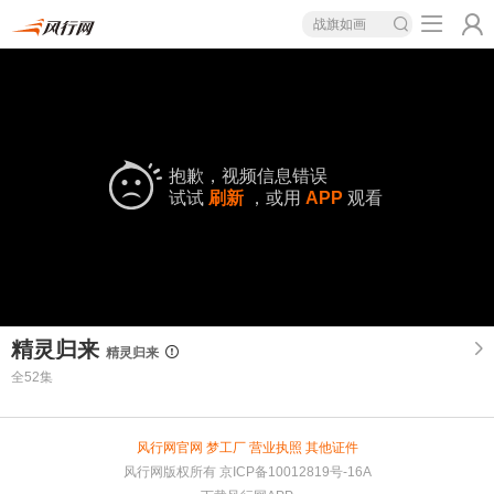
战旗如画
抱歉，视频信息错误
试试
刷新
，或用
APP
观看
精灵归来
精灵归来
全52集
风行网官网
梦工厂
营业执照
其他证件
风行网版权所有
京ICP备10012819号-16A