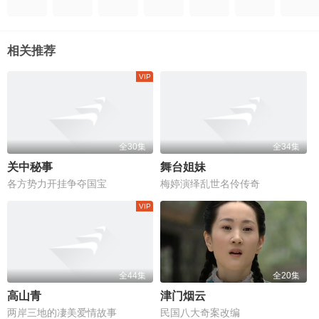
相关推荐
全30集
全34集
关中秘事
舞台姐妹
各方势力开挂争夺国宝
梅婷演绎乱世名伶传奇
全44集
全20集
高山青
津门烟云
两岸三地的凄美爱情故事
民国八大奇案改编