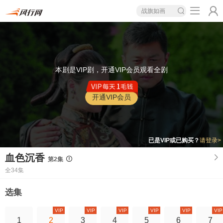
战旗如画
本剧是VIP剧，开通VIP会员观看全剧
开通VIP会员
已是VIP或已购买？
请登录>
血色沉香
第2集
全34集
选集
VIP
VIP
VIP
VIP
VIP
VIP
1
2
3
4
5
6
7