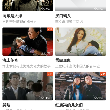
全36集
全33集
向东是大海
汉口码头
再现宁波商帮的成长史
李立群演绎巨商记
全28集
全24集
海上传奇
雪白血红
海上女侠与上海滩女老大的故事
上世纪末当代中国人的奋斗史
全11集
全24集
吴晗
红旗渠的儿女们