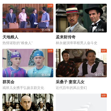
全20集
全38集
天地粮人
孟来财传奇
热情讴歌的“粮食人”
林永健演绎草根男人奋斗史
全33集
全37集
群英会
采桑子 妻室儿女
戏班儿女携手弘扬京剧文化
近代百年的风云变幻