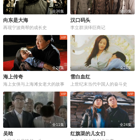
全36集
全33集
向东是大海
汉口码头
再现宁波商帮的成长史
李立群演绎巨商记
全28集
全24集
海上传奇
雪白血红
海上女侠与上海滩女老大的故事
上世纪末当代中国人的奋斗史
全11集
全24集
吴晗
红旗渠的儿女们