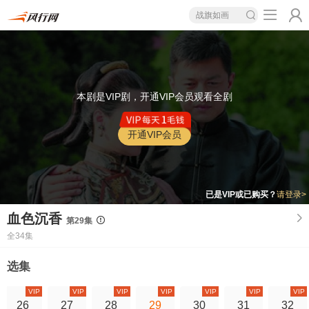
战旗如画
本剧是VIP剧，开通VIP会员观看全剧
开通VIP会员
已是VIP或已购买？
请登录>
血色沉香
第29集
全34集
选集
VIP
VIP
VIP
VIP
VIP
VIP
VIP
26
27
28
29
30
31
32