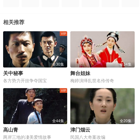
相关推荐
全30集
全34集
关中秘事
舞台姐妹
各方势力开挂争夺国宝
梅婷演绎乱世名伶传奇
全44集
全20集
高山青
津门烟云
两岸三地的凄美爱情故事
民国八大奇案改编