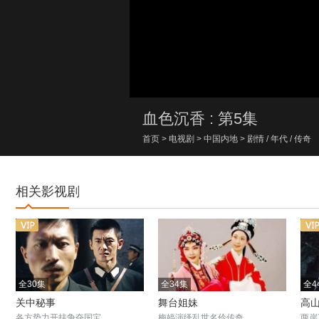
00:00/00:00
血色沉香 : 第5集
首页
>
电视剧
>
中国内地
>
剧情
/
年代
/
传奇
相关影视剧
全30集
全34集
全4
关中秘事
舞台姐妹
高
各方势力开挂争夺国宝
梅婷演绎乱世名伶传奇
两岸