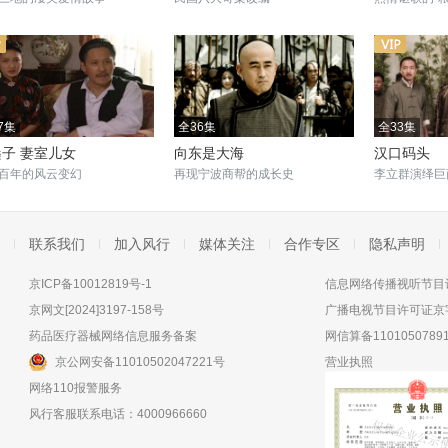
7集
全36集
全33集
子 妻室儿女
向东是大海
汉口码头
百年的风云变幻
再现宁波商帮的成长史
李立群演绎巨
联系我们
加入风行
媒体关注
合作专区
隐私声明
京ICP备10012819号-1
信息网络传播视听节目许
京网文[2024]3197-158号
广播电视节目许可证京字
药品医疗器械网络信息服务备案
网信算备11010507891
京公网安备11010502047221号
营业执照
网络110报警服务
风行客服联系电话：4000966660