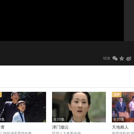
1.0x
标清
转发
4集
全20集
全20集
山青
津门烟云
天地粮人
三地的凄美爱情故事
民国八大奇案改编
热情讴歌的“粮