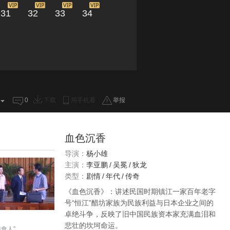
31
32
33
34
0
下载
用手机看
举报
血色沉香
导演：
杨小雄
主演：
李亚鹏
/
吴冕
/
狄龙
类型：
剧情
/
年代
/
传奇
《血色沉香》：讲述民国时期镇江一家百年老字
号“恒江”醋坊家族为民族利益与日本企业之间的
卓绝斗争，反映了旧中国民族资本家充满血泪和
悲壮的坎坷命运。
食人”