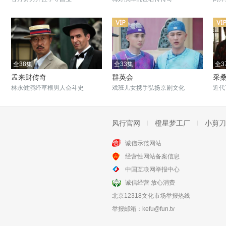
全38集
全33集
全3
孟来财传奇
群英会
采桑
林永健演绎草根男人奋斗史
戏班儿女携手弘扬京剧文化
近代
风行官网
橙星梦工厂
小剪刀
诚信示范网站
全28集
全24集
经营性网站备案信息
海上传奇
雪白血红
中国互联网举报中心
海上女侠与上海滩女老大的故事
上世纪末当代中国人的奋斗史
诚信经营 放心消费
北京12318文化市场举报热线
举报邮箱：
kefu@fun.tv