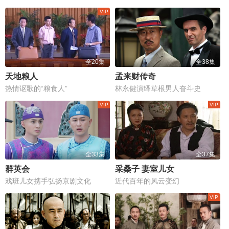
全20集
全38集
天地粮人
孟来财传奇
热情讴歌的“粮食人”
林永健演绎草根男人奋斗史
全33集
全37集
群英会
采桑子 妻室儿女
戏班儿女携手弘扬京剧文化
近代百年的风云变幻