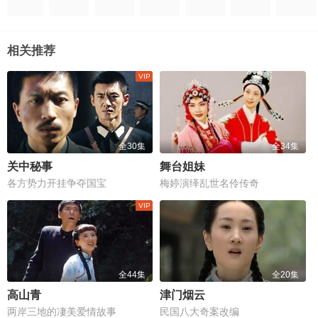
相关推荐
全30集
全34集
关中秘事
舞台姐妹
各方势力开挂争夺国宝
梅婷演绎乱世名伶传奇
全44集
全20集
高山青
津门烟云
两岸三地的凄美爱情故事
民国八大奇案改编