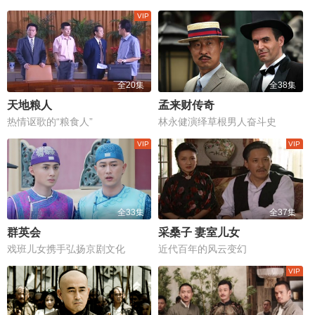
全20集
全38集
天地粮人
孟来财传奇
热情讴歌的“粮食人”
林永健演绎草根男人奋斗史
全33集
全37集
群英会
采桑子 妻室儿女
戏班儿女携手弘扬京剧文化
近代百年的风云变幻