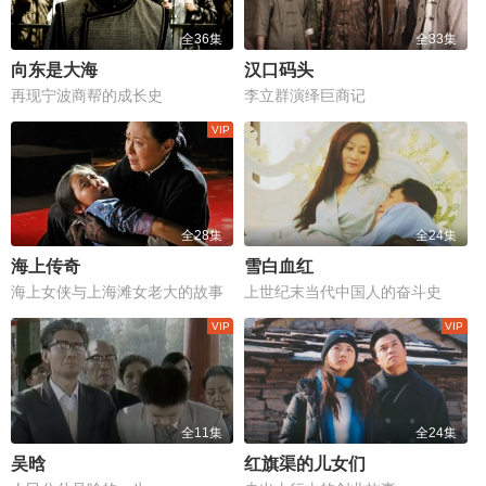
全36集
全33集
向东是大海
汉口码头
再现宁波商帮的成长史
李立群演绎巨商记
全28集
全24集
海上传奇
雪白血红
海上女侠与上海滩女老大的故事
上世纪末当代中国人的奋斗史
全11集
全24集
吴晗
红旗渠的儿女们