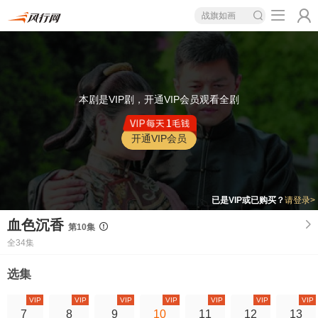
战旗如画
本剧是VIP剧，开通VIP会员观看全剧
开通VIP会员
已是VIP或已购买？
请登录>
血色沉香
第10集
全34集
选集
VIP
VIP
VIP
VIP
VIP
VIP
VIP
7
8
9
10
11
12
13