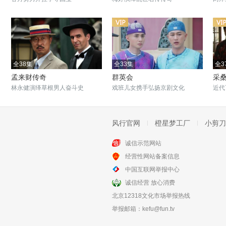
全38集
全33集
全3
孟来财传奇
群英会
采桑
林永健演绎草根男人奋斗史
戏班儿女携手弘扬京剧文化
近代
风行官网
橙星梦工厂
小剪刀
诚信示范网站
全28集
全24集
经营性网站备案信息
海上传奇
雪白血红
中国互联网举报中心
海上女侠与上海滩女老大的故事
上世纪末当代中国人的奋斗史
诚信经营 放心消费
北京12318文化市场举报热线
举报邮箱：
kefu@fun.tv