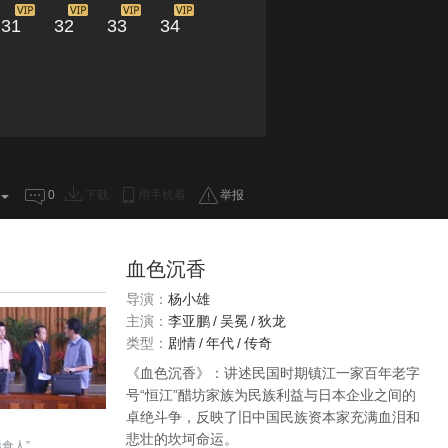
31
32
33
34
0
下载
用手机看
举报
血色沉香
导演：
杨小雄
主演：
李亚鹏
/
吴冕
/
狄龙
类型：
剧情
/
年代
/
传奇
《血色沉香》：讲述民国时期镇江一家百年老字
号“恒江”醋坊家族为民族利益与日本企业之间的
卓绝斗争，反映了旧中国民族资本家充满血泪和
悲壮的坎坷命运。
食人”