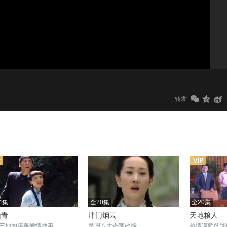
1.0x
标清
转发
4集
全20集
全20集
山青
津门烟云
天地粮人
三地的凄美爱情故事
民国八大奇案改编
热情讴歌的“粮