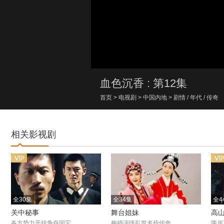
00:00/00:00
血色沉香 : 第12集
首页
>
电视剧
>
中国内地
>
剧情
/
年代
/
传奇
相关影视剧
全30集
全34集
全4
关中秘事
舞台姐妹
高
各方势力开挂争夺国宝
梅婷演绎乱世名伶传奇
两岸