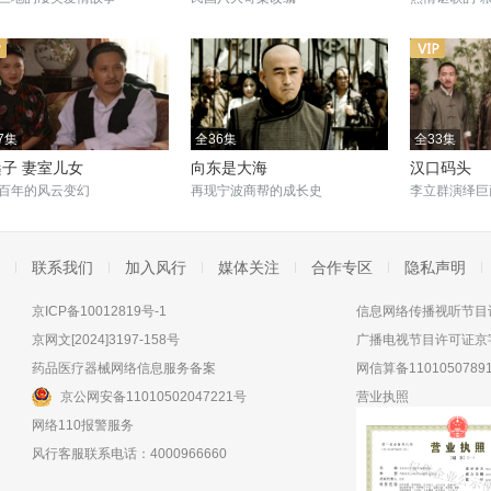
7集
全36集
全33集
子 妻室儿女
向东是大海
汉口码头
百年的风云变幻
再现宁波商帮的成长史
李立群演绎巨
联系我们
加入风行
媒体关注
合作专区
隐私声明
京ICP备10012819号-1
信息网络传播视听节目许
京网文[2024]3197-158号
广播电视节目许可证京字
药品医疗器械网络信息服务备案
网信算备11010507891
京公网安备11010502047221号
营业执照
网络110报警服务
风行客服联系电话：4000966660