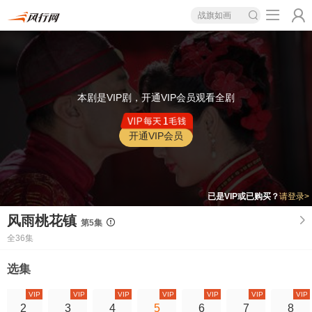
战旗如画
本剧是VIP剧，开通VIP会员观看全剧
开通VIP会员
已是VIP或已购买？
请登录>
风雨桃花镇
第5集
全36集
选集
VIP
VIP
VIP
VIP
VIP
VIP
VIP
2
3
4
5
6
7
8