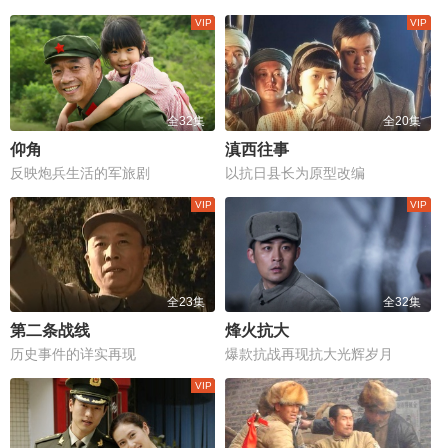
全32集
全20集
仰角
滇西往事
反映炮兵生活的军旅剧
以抗日县长为原型改编
全23集
全32集
第二条战线
烽火抗大
历史事件的详实再现
爆款抗战再现抗大光辉岁月