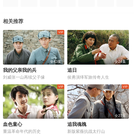
相关推荐
全43集
全24集
我的父亲我的兵
追日
刘威张一山再续父子缘
侯勇演绎军旅传奇人生
全12集
全27集
血色童心
追我魂魄
重温革命年代的历史
新版紫薇抗战太行山