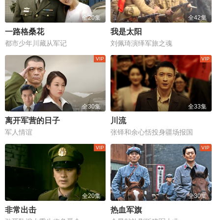
全20集
全42集
一路格桑花
我是太阳
都市少年川藏从军记
刘佩琦演绎军旅之魂
全30集
全33集
离开军营的日子
川流
军人情谊
张铎和余心恬投身疆场报国
全20集
全30集
非常出击
热血军旗