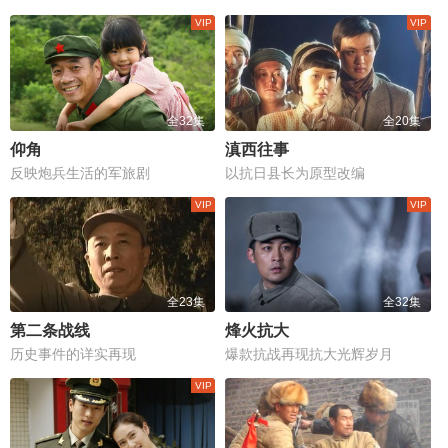
全32集
全20集
仰角
滇西往事
反映炮兵生活的军旅剧
以抗日县长为原型改编
全23集
全32集
第二条战线
烽火抗大
历史事件的详实再现
爆款抗战再现抗大光辉岁月