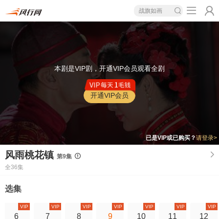
战旗如画
本剧是VIP剧，开通VIP会员观看全剧
开通VIP会员
已是VIP或已购买？
请登录>
风雨桃花镇
第9集
全36集
选集
VIP
VIP
VIP
VIP
VIP
VIP
VIP
6
7
8
9
10
11
12