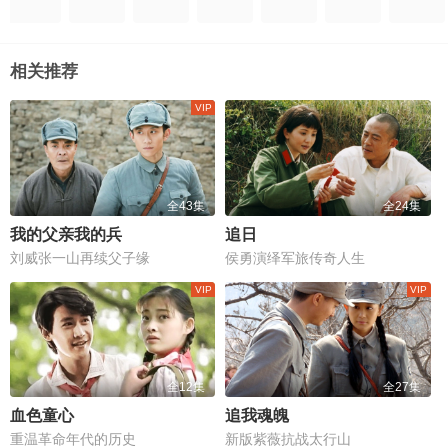
相关推荐
全43集
全24集
我的父亲我的兵
追日
刘威张一山再续父子缘
侯勇演绎军旅传奇人生
全12集
全27集
血色童心
追我魂魄
重温革命年代的历史
新版紫薇抗战太行山