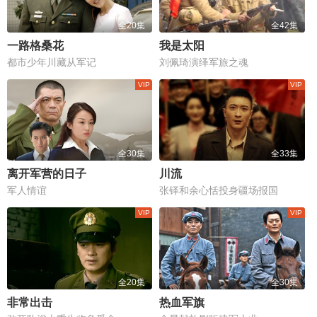
全20集
全42集
一路格桑花
我是太阳
都市少年川藏从军记
刘佩琦演绎军旅之魂
全30集
全33集
离开军营的日子
川流
军人情谊
张铎和余心恬投身疆场报国
全20集
全30集
非常出击
热血军旗