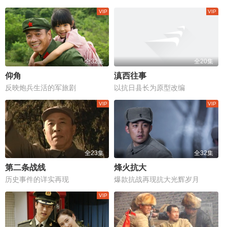
全32集
全20集
仰角
滇西往事
反映炮兵生活的军旅剧
以抗日县长为原型改编
全23集
全32集
第二条战线
烽火抗大
历史事件的详实再现
爆款抗战再现抗大光辉岁月