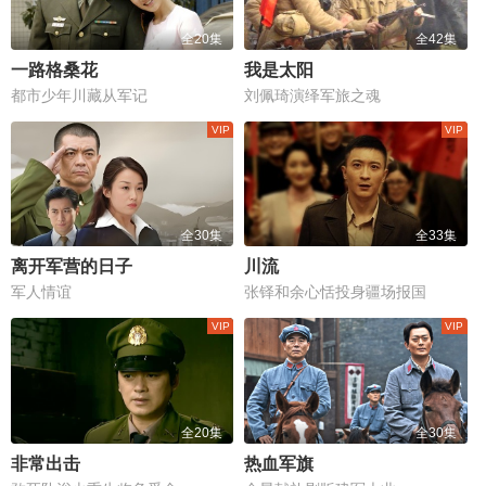
全20集
全42集
一路格桑花
我是太阳
都市少年川藏从军记
刘佩琦演绎军旅之魂
全30集
全33集
离开军营的日子
川流
军人情谊
张铎和余心恬投身疆场报国
全20集
全30集
非常出击
热血军旗