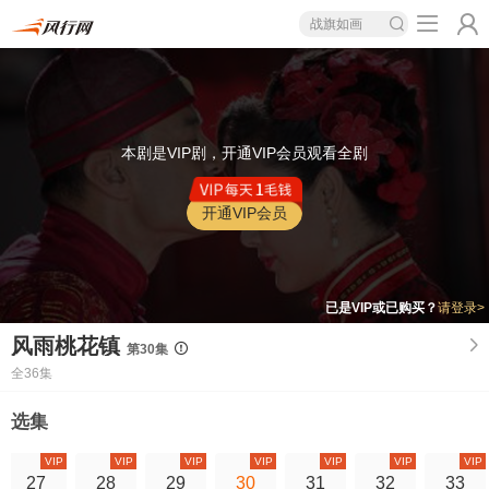
战旗如画
本剧是VIP剧，开通VIP会员观看全剧
开通VIP会员
已是VIP或已购买？
请登录>
风雨桃花镇
第30集
全36集
选集
VIP
VIP
VIP
VIP
VIP
VIP
VIP
27
28
29
30
31
32
33