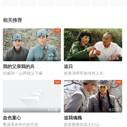
相关推荐
全43集
全24集
我的父亲我的兵
追日
刘威张一山再续父子缘
侯勇演绎军旅传奇人生
全12集
全27集
血色童心
追我魂魄
重温革命年代的历史
新版紫薇抗战太行山