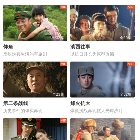
全32集
全20集
仰角
滇西往事
反映炮兵生活的军旅剧
以抗日县长为原型改编
全23集
全32集
第二条战线
烽火抗大
历史事件的详实再现
爆款抗战再现抗大光辉岁月