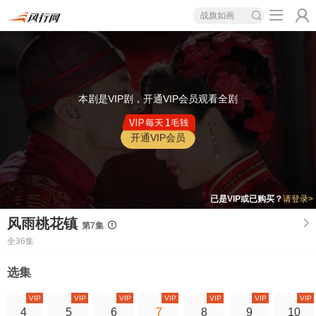
战旗如画
本剧是VIP剧，开通VIP会员观看全剧
开通VIP会员
已是VIP或已购买？
请登录>
风雨桃花镇
第7集
全36集
选集
VIP
VIP
VIP
VIP
VIP
VIP
VIP
4
5
6
7
8
9
10