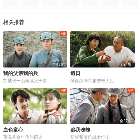
相关推荐
全43集
全24集
我的父亲我的兵
追日
刘威张一山再续父子缘
侯勇演绎军旅传奇人生
全12集
全27集
血色童心
追我魂魄
重温革命年代的历史
新版紫薇抗战太行山