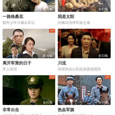
全20集
全42集
一路格桑花
我是太阳
都市少年川藏从军记
刘佩琦演绎军旅之魂
全30集
全33集
离开军营的日子
川流
军人情谊
张铎和余心恬投身疆场报国
全20集
全30集
非常出击
热血军旗