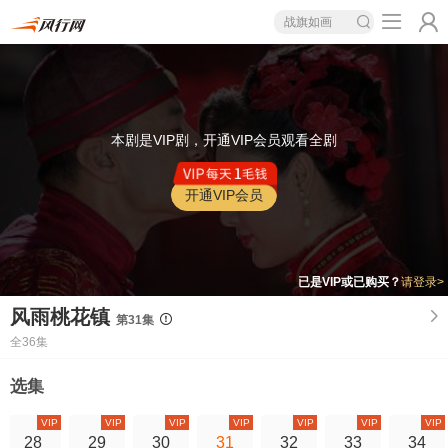
战旗如画
本剧是VIP剧，开通VIP会员观看全剧
开通VIP会员
已是VIP或已购买？
请登录>
风雨桃花镇
第31集
全36集
选集
VIP
VIP
VIP
VIP
VIP
VIP
VIP
28
29
30
31
32
33
34