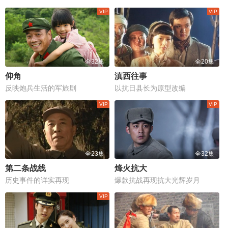
全32集
全20集
仰角
滇西往事
反映炮兵生活的军旅剧
以抗日县长为原型改编
全23集
全32集
第二条战线
烽火抗大
历史事件的详实再现
爆款抗战再现抗大光辉岁月