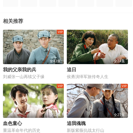
相关推荐
全43集
全24集
我的父亲我的兵
追日
刘威张一山再续父子缘
侯勇演绎军旅传奇人生
全12集
全27集
血色童心
追我魂魄
重温革命年代的历史
新版紫薇抗战太行山