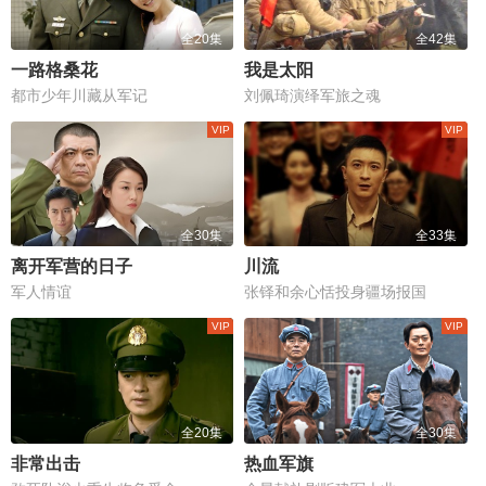
全20集
全42集
一路格桑花
我是太阳
都市少年川藏从军记
刘佩琦演绎军旅之魂
全30集
全33集
离开军营的日子
川流
军人情谊
张铎和余心恬投身疆场报国
全20集
全30集
非常出击
热血军旗