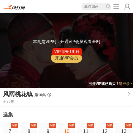
战旗如画
本剧是VIP剧，开通VIP会员观看全剧
开通VIP会员
已是VIP或已购买？
请登录>
风雨桃花镇
第10集
全36集
选集
VIP
VIP
VIP
VIP
VIP
VIP
VIP
7
8
9
10
11
12
13