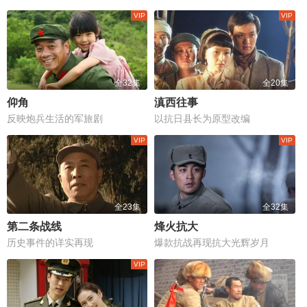
全32集
全20集
仰角
滇西往事
反映炮兵生活的军旅剧
以抗日县长为原型改编
全23集
全32集
第二条战线
烽火抗大
历史事件的详实再现
爆款抗战再现抗大光辉岁月