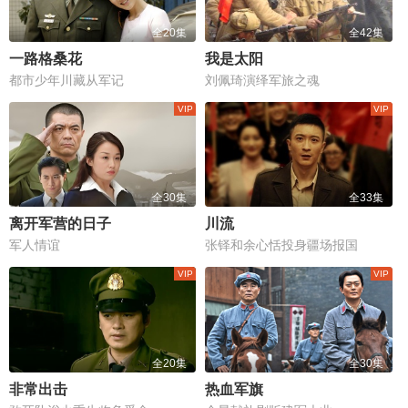
全20集
全42集
一路格桑花
我是太阳
都市少年川藏从军记
刘佩琦演绎军旅之魂
全30集
全33集
离开军营的日子
川流
军人情谊
张铎和余心恬投身疆场报国
全20集
全30集
非常出击
热血军旗