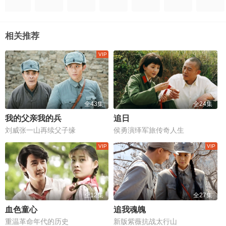
相关推荐
全43集
全24集
我的父亲我的兵
追日
刘威张一山再续父子缘
侯勇演绎军旅传奇人生
全12集
全27集
血色童心
追我魂魄
重温革命年代的历史
新版紫薇抗战太行山