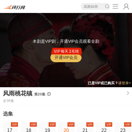
战旗如画
本剧是VIP剧，开通VIP会员观看全剧
开通VIP会员
已是VIP或已购买？
请登录>
风雨桃花镇
第20集
全36集
选集
VIP
VIP
VIP
VIP
VIP
VIP
VIP
17
18
19
20
21
22
23