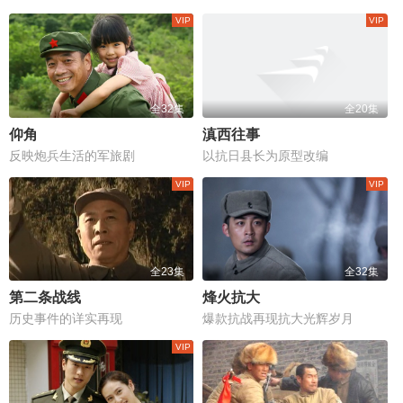
全32集
全20集
仰角
滇西往事
反映炮兵生活的军旅剧
以抗日县长为原型改编
全23集
全32集
第二条战线
烽火抗大
历史事件的详实再现
爆款抗战再现抗大光辉岁月