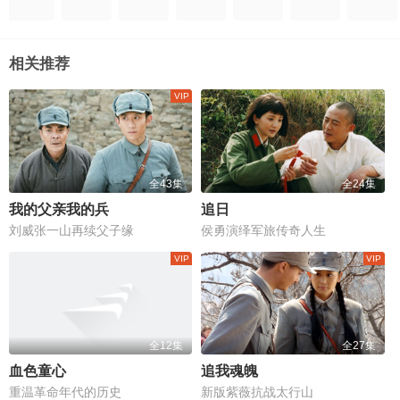
相关推荐
全43集
全24集
我的父亲我的兵
追日
刘威张一山再续父子缘
侯勇演绎军旅传奇人生
全12集
全27集
血色童心
追我魂魄
重温革命年代的历史
新版紫薇抗战太行山