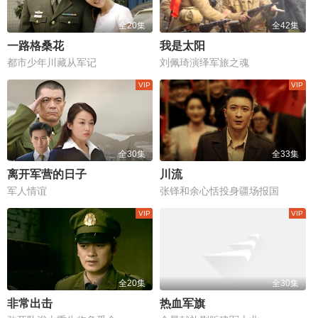
全20集
全42集
一路格桑花
我是太阳
都市少年川藏从军记
刘佩琦演绎军旅之魂
全30集
全33集
离开军营的日子
川流
军人情谊
张铎和余心恬投身疆场报国
全20集
全30集
非常出击
热血军旗