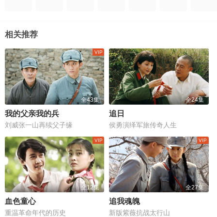
相关推荐
全43集
全24集
我的父亲我的兵
追日
刘威张一山再续父子缘
侯勇演绎军旅传奇人生
全12集
全27集
血色童心
追我魂魄
重温革命年代的历史
新版紫薇抗战太行山