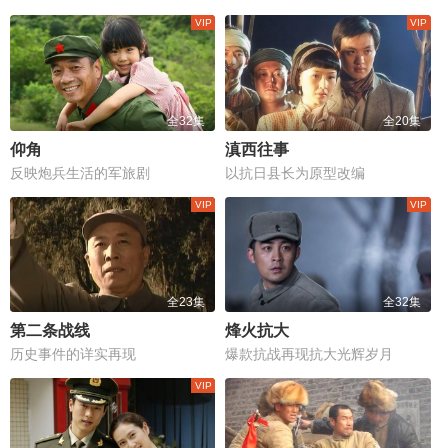
全32集
全20集
仰角
滇西往事
反映炮兵生活的军旅剧
以抗日县长为原型改编
全23集
全32集
第二条战线
烽火抗大
历史事件的详实再现
爆款抗战再现抗大光辉岁月