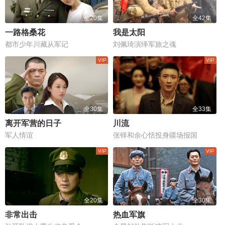
全20集
全42集
一路格桑花
我是太阳
都市少年川藏从军记
刘佩琦演绎军旅之魂
全30集
全33集
离开军营的日子
川流
军人情谊
张铎和余心恬投身疆场报国
全20集
全30集
非常出击
热血军旗