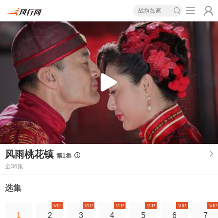
战旗如画
风雨桃花镇
第1集
全36集
选集
VIP
VIP
VIP
VIP
VIP
VIP
1
2
3
4
5
6
7