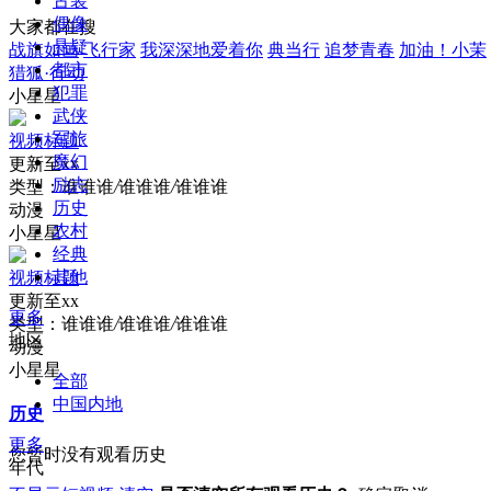
古装
偶像
大家都在搜
悬疑
战旗如画
飞行家
我深深地爱着你
典当行
追梦青春
加油！小茉
都市
猎狐·行动
犯罪
小星星
武侠
军旅
视频标题
魔幻
更新至xx
励志
类型：
谁谁谁
/
谁谁谁
/
谁谁谁
历史
动漫
农村
小星星
经典
其他
视频标题
更新至xx
更多
类型：
谁谁谁
/
谁谁谁
/
谁谁谁
地区
动漫
小星星
全部
中国内地
历史
更多
您暂时没有观看历史
年代