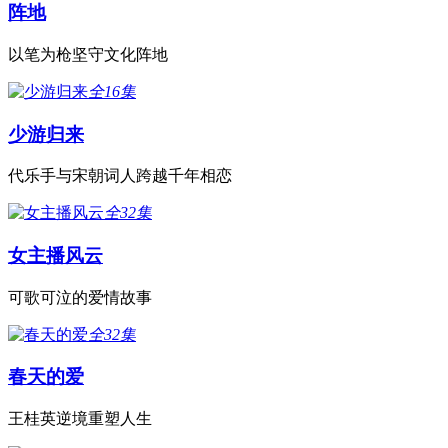
阵地
以笔为枪坚守文化阵地
全16集
少游归来
代乐手与宋朝词人跨越千年相恋
全32集
女主播风云
可歌可泣的爱情故事
全32集
春天的爱
王桂英逆境重塑人生