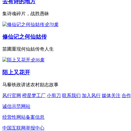
去有诗的地方
集诗魂碎片，战胜愚昧
全70集
修仙记之何仙姑传
苗圃重现何仙姑传奇人生
全36集
陌上又花开
马藜铁政讲述农村励志故事
风行官网
橙星梦工厂
小剪刀
联系我们
加入风行
媒体关注
合作
诚信示范网站
经营性网站备案信息
中国互联网举报中心