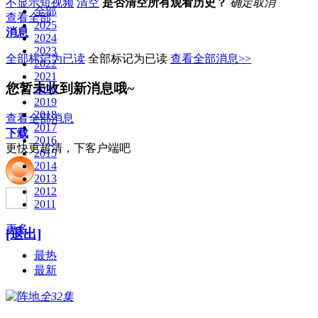
不显示短视频
清空
是否清空所有观看历史？
确定
取消
全部
查看全部
2025
消息
2024
2023
全部标记为已读
全部标记为已读
查看全部消息>>
2022
2021
您暂未收到新消息哦~
2020
2019
2018
查看全部消息
2017
下载
2016
更快更超清，下客户端吧
2015
2014
2013
2012
2011
更多
[退出]
最热
最新
全32集