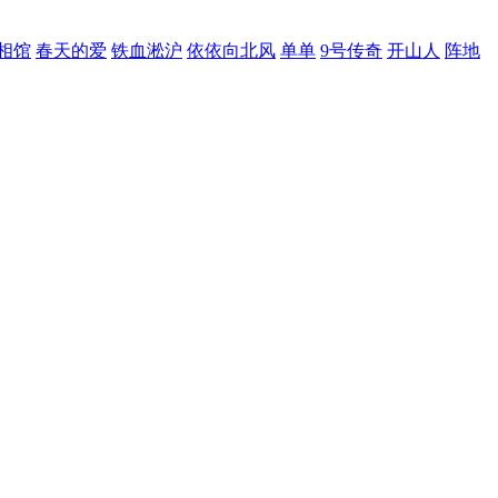
相馆
春天的爱
铁血淞沪
依依向北风
单单
9号传奇
开山人
阵地