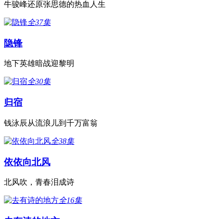
牛骏峰还原张思德的热血人生
全37集
隐锋
地下英雄暗战迎黎明
全30集
归宿
钱泳辰从流浪儿到千万富翁
全38集
依依向北风
北风吹，青春泪成诗
全16集