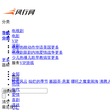
分类
电视剧
导航
电影
分类
VIP
漫剧
电
影
热映
动作
华语
美国
更多
少儿
电视剧
新剧
内地
爱情
战争
更多
少
儿
热播
儿歌
早教
搞笑
更多
更多
服
务
VIP
游戏
题材
全部
热
点
战争
检察风云
灿烂的季节
酱园弄·悬案
哪吒之魔童闹海
沸腾
伦理
年代
爱情
喜剧
清空
谍战
最近搜过