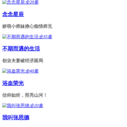
全20集
念念星辰
娇萌小师妹撩心痴情师兄
全35集
不期而遇的生活
创业夫妻破经济困局
全40集
浴血荣光
信仰如炬，照亮山河！
全20集
我叫张思德