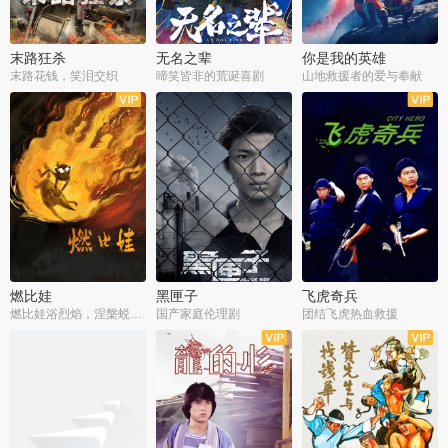
末路狂杀
无名之辈
你是我的英雄
末路花钱，笑泪交织
啼笑皆非的荒诞喜剧
山地救援者的爱与奉献
燃比娃
黑匣子
飞虎奇兵
燃比娃浴烈焰，涅槃蜕变成人
国产家庭伦理剧
团结飞虎热血救援