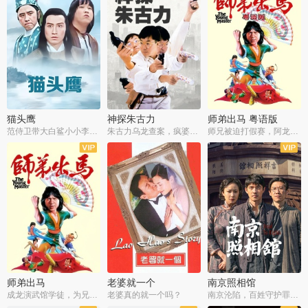
猫头鹰
神探朱古力
师弟出马 粤语版
范侍卫带大白鲨小小李破案寻妃
朱古力乌龙查案，疯婆子神助攻
师兄被迫打假赛，阿龙追查斗黑帮
师弟出马
老婆就一个
南京照相馆
成龙演武馆学徒，为兄搏命战黑道
老婆真的就一个吗？
南京沦陷，百姓守护罪证底片