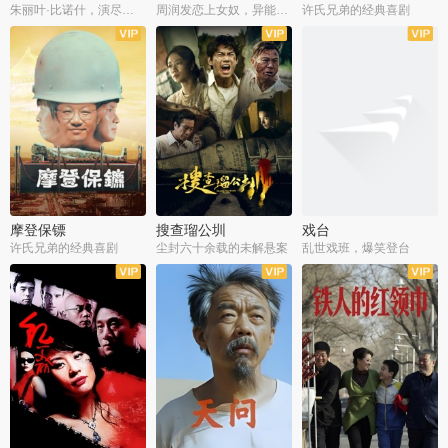
朱丽叶·比诺什，演尽失爱之痛
周润发恋上女奴，异能护体战邪派
许氏兄弟的经典喜剧
摩登保镖
搜查瑠公圳
戏台
许氏兄弟的经典喜剧
尘封六十余载的未解悬案
乱世戏班，爆笑登台