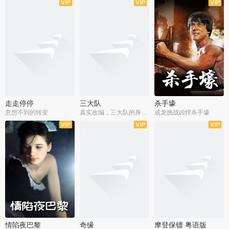
走走停停
三大队
杀手壕
意想不到的转变
真实改编，三大队的身世浮沉
成龙挑战凶悍杀手壕
情陷夜巴黎
奇缘
摩登保镖 粤语版