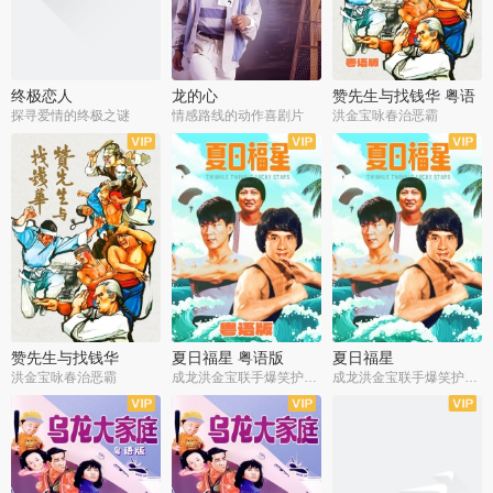
终极恋人
龙的心
赞先生与找钱华 粤语
版
探寻爱情的终极之谜
情感路线的动作喜剧片
洪金宝咏春治恶霸
赞先生与找钱华
夏日福星 粤语版
夏日福星
洪金宝咏春治恶霸
成龙洪金宝联手爆笑护美女
成龙洪金宝联手爆笑护美女