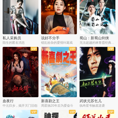
私人采购员
说好不分手
蜀山：新蜀山剑侠
陌生的匿名消息
错乱纷杂的爱情纠葛戏
无法超越的林青霞经典角色
血夜行
新喜剧之王
武状元苏乞儿
中元归乡，揭开灭门旧怨
周星驰20年后为爱奋斗
纨绔星爷触底逆袭