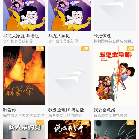
乌龙大家庭 粤语版
乌龙大家庭
绿液惊魂
青年黎姿美貌初显
青年黎姿美貌初显
拯救即将被真菌腐蚀的世界
我爱你
我要金龟婿 粤语版
我要金龟婿
徐静蕾逼佟大为说我爱你
吕秀菱爱上帅气暖男
吕秀菱爱上帅气暖男