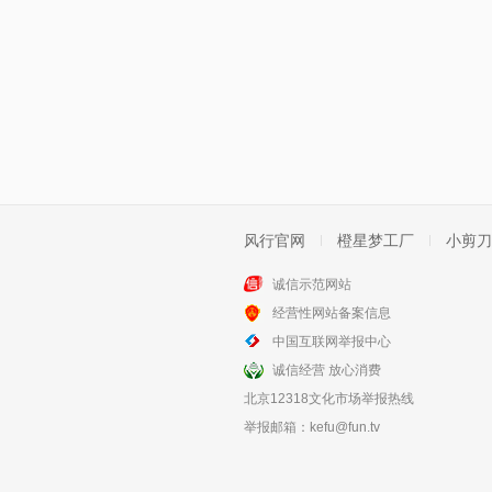
风行官网
橙星梦工厂
小剪刀
诚信示范网站
经营性网站备案信息
中国互联网举报中心
诚信经营 放心消费
北京12318文化市场举报热线
举报邮箱：
kefu@fun.tv