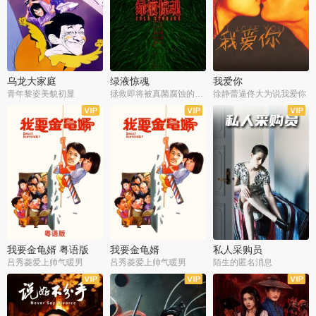
乌龙大家庭
绿液惊魂
我爱你
青年黎姿美貌初显
拯救即将被真菌腐蚀的世界
徐静蕾逼佟大为说我爱你
我要金龟婿 粤语版
我要金龟婿
私人采购员
吕秀菱爱上帅气暖男
吕秀菱爱上帅气暖男
陌生的匿名消息