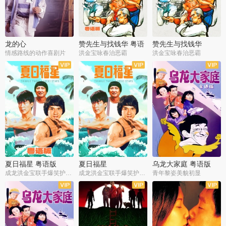
龙的心
赞先生与找钱华 粤语
赞先生与找钱华
版
情感路线的动作喜剧片
洪金宝咏春治恶霸
洪金宝咏春治恶霸
夏日福星 粤语版
夏日福星
乌龙大家庭 粤语版
成龙洪金宝联手爆笑护美女
成龙洪金宝联手爆笑护美女
青年黎姿美貌初显