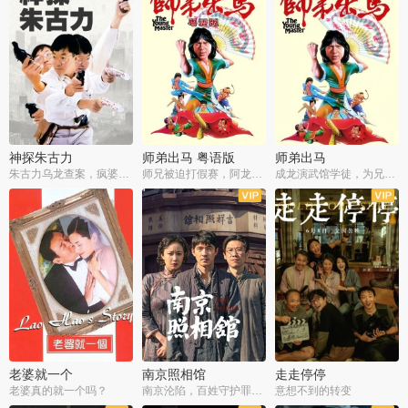
神探朱古力
师弟出马 粤语版
师弟出马
朱古力乌龙查案，疯婆子神助攻
师兄被迫打假赛，阿龙追查斗黑帮
成龙演武馆学徒，为兄搏命战黑道
老婆就一个
南京照相馆
走走停停
老婆真的就一个吗？
南京沦陷，百姓守护罪证底片
意想不到的转变