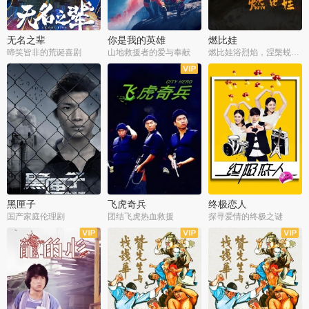
无名之辈
你是我的英雄
燃比娃
啼笑皆非的荒诞喜剧
山地救援者的爱与奉献
燃比娃浴烈焰，涅槃蜕变成人
黑匣子
飞虎奇兵
终极恋人
国产家庭伦理剧
团结飞虎热血救援
探寻爱情的终极之谜