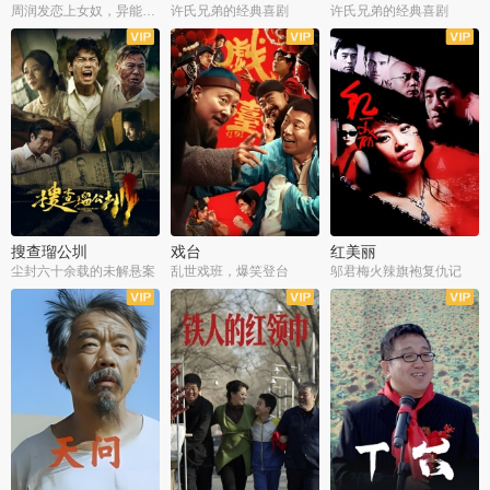
周润发恋上女奴，异能护体战邪派
许氏兄弟的经典喜剧
许氏兄弟的经典喜剧
搜查瑠公圳
戏台
红美丽
尘封六十余载的未解悬案
乱世戏班，爆笑登台
邬君梅火辣旗袍复仇记