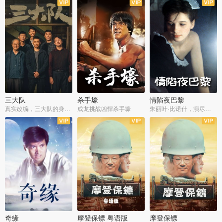
三大队
杀手壕
情陷夜巴黎
真实改编，三大队的身世浮沉
成龙挑战凶悍杀手壕
朱丽叶·比诺什，演尽失爱之痛
奇缘
摩登保镖 粤语版
摩登保镖