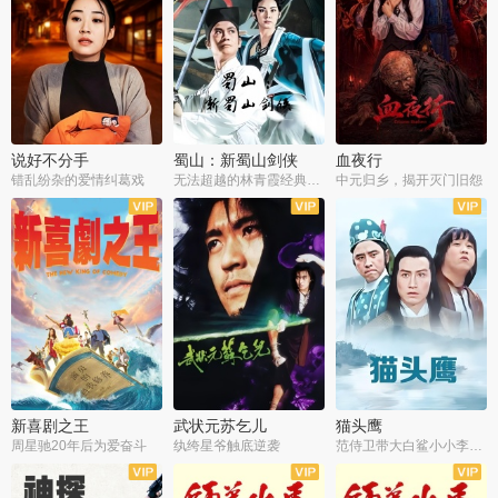
说好不分手
蜀山：新蜀山剑侠
血夜行
错乱纷杂的爱情纠葛戏
无法超越的林青霞经典角色
中元归乡，揭开灭门旧怨
新喜剧之王
武状元苏乞儿
猫头鹰
周星驰20年后为爱奋斗
纨绔星爷触底逆袭
范侍卫带大白鲨小小李破案寻妃