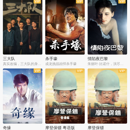
三大队
杀手壕
情陷夜巴黎
真实改编，三大队的身世浮沉
成龙挑战凶悍杀手壕
朱丽叶·比诺什，演尽失爱之痛
奇缘
摩登保镖 粤语版
摩登保镖