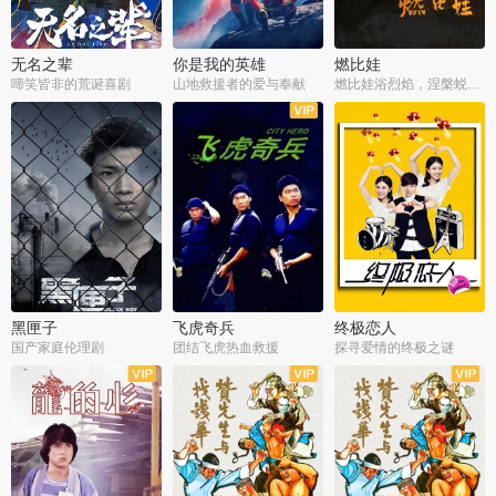
无名之辈
你是我的英雄
燃比娃
啼笑皆非的荒诞喜剧
山地救援者的爱与奉献
燃比娃浴烈焰，涅槃蜕变成人
黑匣子
飞虎奇兵
终极恋人
国产家庭伦理剧
团结飞虎热血救援
探寻爱情的终极之谜