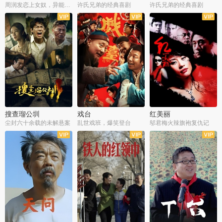
周润发恋上女奴，异能护体战邪派
许氏兄弟的经典喜剧
许氏兄弟的经典喜剧
搜查瑠公圳
戏台
红美丽
尘封六十余载的未解悬案
乱世戏班，爆笑登台
邬君梅火辣旗袍复仇记