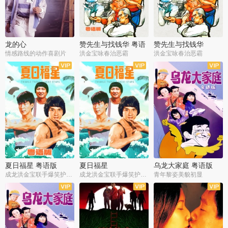
龙的心
赞先生与找钱华 粤语
赞先生与找钱华
版
情感路线的动作喜剧片
洪金宝咏春治恶霸
洪金宝咏春治恶霸
夏日福星 粤语版
夏日福星
乌龙大家庭 粤语版
成龙洪金宝联手爆笑护美女
成龙洪金宝联手爆笑护美女
青年黎姿美貌初显