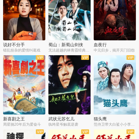
说好不分手
蜀山：新蜀山剑侠
血夜行
错乱纷杂的爱情纠葛戏
无法超越的林青霞经典角色
中元归乡，揭开灭门旧怨
新喜剧之王
武状元苏乞儿
猫头鹰
周星驰20年后为爱奋斗
纨绔星爷触底逆袭
范侍卫带大白鲨小小李破案寻妃