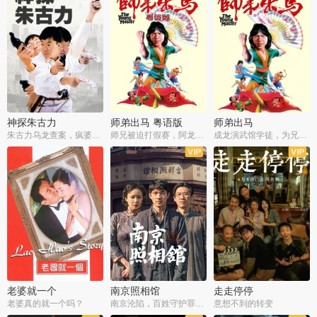
神探朱古力
师弟出马 粤语版
师弟出马
朱古力乌龙查案，疯婆子神助攻
师兄被迫打假赛，阿龙追查斗黑帮
成龙演武馆学徒，为兄搏命战黑道
老婆就一个
南京照相馆
走走停停
老婆真的就一个吗？
南京沦陷，百姓守护罪证底片
意想不到的转变