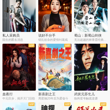
私人采购员
说好不分手
蜀山：新蜀山剑侠
陌生的匿名消息
错乱纷杂的爱情纠葛戏
无法超越的林青霞经典角色
血夜行
新喜剧之王
武状元苏乞儿
中元归乡，揭开灭门旧怨
周星驰20年后为爱奋斗
纨绔星爷触底逆袭