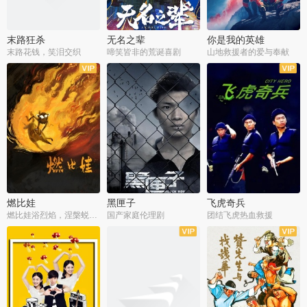
末路狂杀
无名之辈
你是我的英雄
末路花钱，笑泪交织
啼笑皆非的荒诞喜剧
山地救援者的爱与奉献
燃比娃
黑匣子
飞虎奇兵
燃比娃浴烈焰，涅槃蜕变成人
国产家庭伦理剧
团结飞虎热血救援