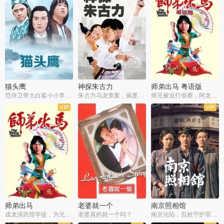
猫头鹰
神探朱古力
师弟出马 粤语版
范侍卫带大白鲨小小李破案寻妃
朱古力乌龙查案，疯婆子神助攻
师兄被迫打假赛，阿龙追查斗黑帮
师弟出马
老婆就一个
南京照相馆
成龙演武馆学徒，为兄搏命战黑道
老婆真的就一个吗？
南京沦陷，百姓守护罪证底片