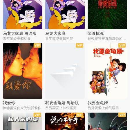
乌龙大家庭 粤语版
乌龙大家庭
绿液惊魂
青年黎姿美貌初显
青年黎姿美貌初显
拯救即将被真菌腐蚀的世界
我爱你
我要金龟婿 粤语版
我要金龟婿
徐静蕾逼佟大为说我爱你
吕秀菱爱上帅气暖男
吕秀菱爱上帅气暖男