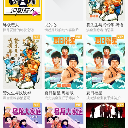
终极恋人
龙的心
赞先生与找钱华 粤语
版
探寻爱情的终极之谜
情感路线的动作喜剧片
洪金宝咏春治恶霸
赞先生与找钱华
夏日福星 粤语版
夏日福星
洪金宝咏春治恶霸
成龙洪金宝联手爆笑护美女
成龙洪金宝联手爆笑护美女