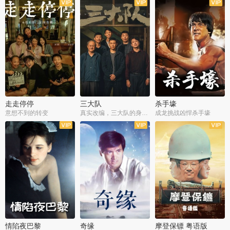
走走停停
三大队
杀手壕
意想不到的转变
真实改编，三大队的身世浮沉
成龙挑战凶悍杀手壕
情陷夜巴黎
奇缘
摩登保镖 粤语版