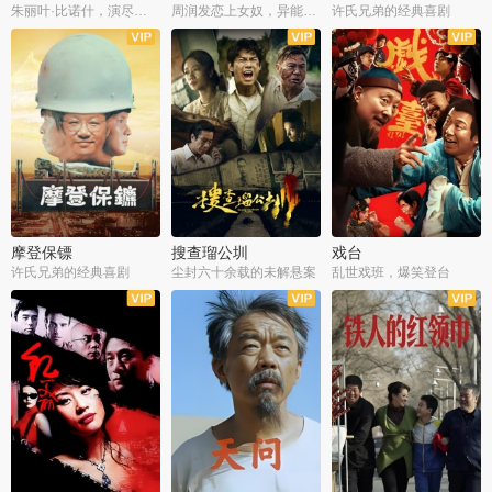
朱丽叶·比诺什，演尽失爱之痛
周润发恋上女奴，异能护体战邪派
许氏兄弟的经典喜剧
摩登保镖
搜查瑠公圳
戏台
许氏兄弟的经典喜剧
尘封六十余载的未解悬案
乱世戏班，爆笑登台