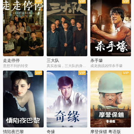
走走停停
三大队
杀手壕
意想不到的转变
真实改编，三大队的身世浮沉
成龙挑战凶悍杀手壕
情陷夜巴黎
奇缘
摩登保镖 粤语版