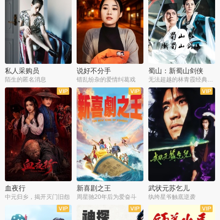
私人采购员
说好不分手
蜀山：新蜀山剑侠
陌生的匿名消息
错乱纷杂的爱情纠葛戏
无法超越的林青霞经典角色
血夜行
新喜剧之王
武状元苏乞儿
中元归乡，揭开灭门旧怨
周星驰20年后为爱奋斗
纨绔星爷触底逆袭