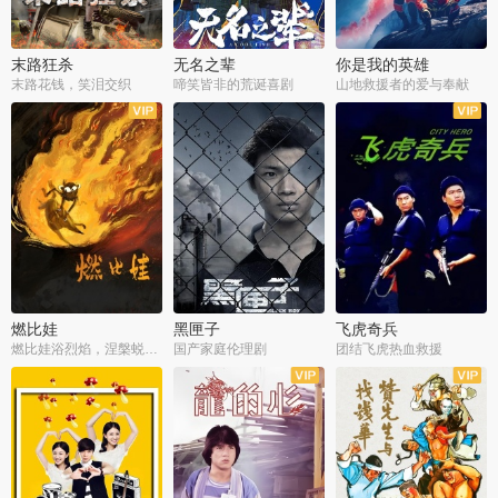
末路狂杀
无名之辈
你是我的英雄
末路花钱，笑泪交织
啼笑皆非的荒诞喜剧
山地救援者的爱与奉献
燃比娃
黑匣子
飞虎奇兵
燃比娃浴烈焰，涅槃蜕变成人
国产家庭伦理剧
团结飞虎热血救援