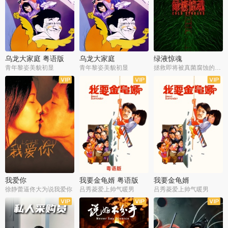
乌龙大家庭 粤语版
乌龙大家庭
绿液惊魂
青年黎姿美貌初显
青年黎姿美貌初显
拯救即将被真菌腐蚀的世界
我爱你
我要金龟婿 粤语版
我要金龟婿
徐静蕾逼佟大为说我爱你
吕秀菱爱上帅气暖男
吕秀菱爱上帅气暖男