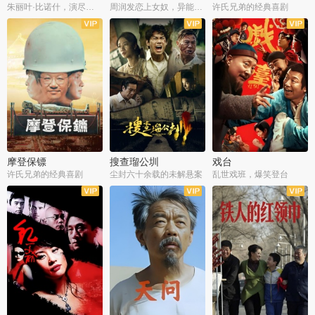
朱丽叶·比诺什，演尽失爱之痛
周润发恋上女奴，异能护体战邪派
许氏兄弟的经典喜剧
摩登保镖
搜查瑠公圳
戏台
许氏兄弟的经典喜剧
尘封六十余载的未解悬案
乱世戏班，爆笑登台