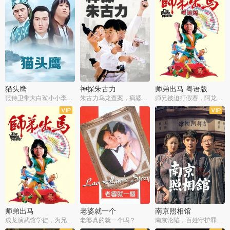
猫头鹰
神探朱古力
师弟出马 粤语版
范侍卫带大白鲨小小李破案寻妃
朱古力乌龙查案，疯婆子神助攻
师兄被迫打假赛，阿龙追查斗黑帮
师弟出马
老婆就一个
南京照相馆
成龙演武馆学徒，为兄搏命战黑道
老婆真的就一个吗？
南京沦陷，百姓守护罪证底片