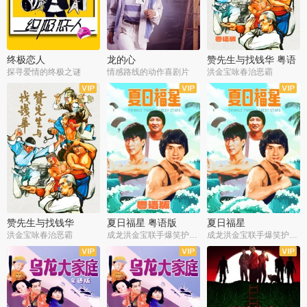
终极恋人
龙的心
赞先生与找钱华 粤语
版
探寻爱情的终极之谜
情感路线的动作喜剧片
洪金宝咏春治恶霸
赞先生与找钱华
夏日福星 粤语版
夏日福星
洪金宝咏春治恶霸
成龙洪金宝联手爆笑护美女
成龙洪金宝联手爆笑护美女